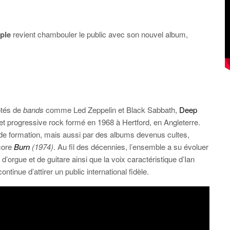
ple
revient chambouler le public avec son nouvel album,
ôtés de
bands
comme Led Zeppelin et Black Sabbath,
Deep
et progressive rock formé en 1968 à Hertford, en Angleterre.
de formation, mais aussi par des albums devenus cultes,
core
Burn
(1974)
. Au fil des décennies, l’ensemble a su évoluer
 d’orgue et de guitare ainsi que la voix caractéristique d’Ian
ntinue d’attirer un public international fidèle.