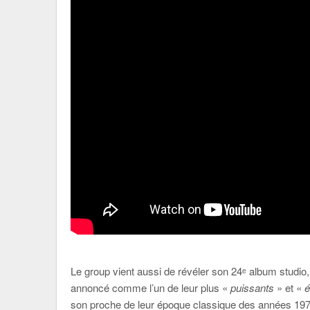
Le group vient aussi de révéler son 24ᵉ album studio
annoncé comme l’un de leur plus «
puissants
» et «
é
son proche de leur époque classique des années 1970.