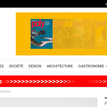
ES
SOCIÉTÉ
DESIGN
ARCHITECTURE
GASTRONOMIE
o
>
>
>
>
>
>
>
>
>
>
>
>
>
>
>
>
>
>
>
>
>
>
>
>
>
>
uissance
F