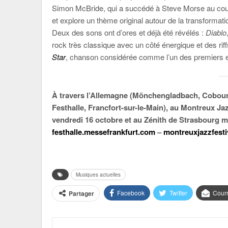
Simon McBride, qui a succédé à Steve Morse au cou
et explore un thème original autour de la transformati
Deux des sons ont d’ores et déjà été révélés :
Diablo
rock très classique avec un côté énergique et des rif
Star
, chanson considérée comme l’un des premiers 
À travers l’Allemagne (Mönchengladbach, Cobourg, 
Festhalle, Francfort-sur-le-Main), au Montreux Jazz
vendredi 16 octobre et au Zénith de Strasbourg 
festhalle.messefrankfurt.com
–
montreuxjazzfesti
Musiques actuelles
Facebook
Twitter
Courr
Partager