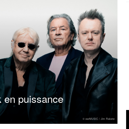
k en puissance
© earMUSIC / Jim Rakete