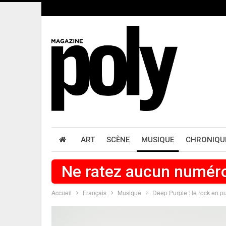
ART
SCÈNE
MUSIQUE
CHRONIQU
Ne ratez aucun numér
Accueil
Français
Musique
Deep Purple : le rock en p