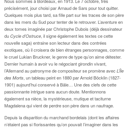
Nous sommes à Bordeaux, en 1913. Le 7 octobre, très
précisément, jour choisi par Arnaud de Sars pour tout quitter.
Quelques mois plus tard, sa fille part sur les traces de son père
dans les mers du Sud pour tenter de le retrouver. L’aventure en
deux tomes imaginée par Christophe Dubois (déjà dessinateur
du
Cycle d’Ostruce
, il signe également les textes ce cette
nouvelle saga) entraine son lecteur dans des contrées
exotiques, où il croisera de bien étranges personnages, comme
le cruel Lukian Bruckner, le genre de type qu’on aime détester.
Dernier humain à avoir vu le négociant girondin vivant,
l’Allemand au patronyme de compositeur se promène avec
L’Île
des Morts
, un tableau peint en 1880 par Arnold Böcklin (1827-
1901) aujourd’hui conservé à Bâle… Une des clefs de cette
passionnante intrigue sans aucun doute. Mentionnons
également sa nièce, la mystérieuse, mutique et taciturne
Magdalena qui vient de perdre son père dans un naufrage.
Depuis la disparition du marchand bordelais (dont les affaires
n’étaient pas si florissantes qu’on pouvait l’imaginer dans les