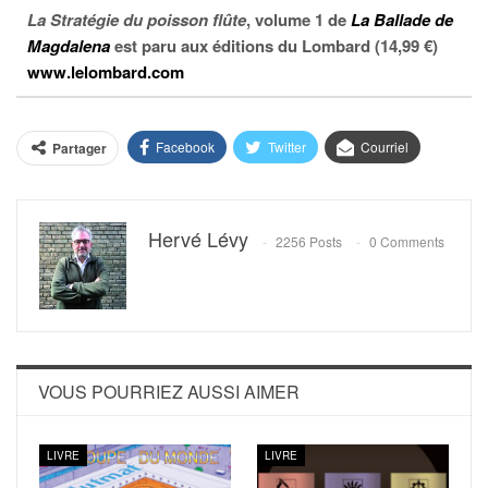
La Stratégie du poisson flûte
, volume 1 de
La Ballade de
Magdalena
est paru aux éditions du Lombard (14,99 €)
www.lelombard.com
Facebook
Twitter
Courriel
Partager
Hervé Lévy
2256 Posts
0 Comments
VOUS POURRIEZ AUSSI AIMER
LIVRE
LIVRE