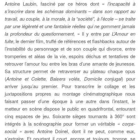
Antoine Laubin, fasciné par ce héros dont «
l’incapacité à
s’inscrire dans les schémas dominants – dans son rapport au
travail, au couple, à la morale, à la “société”, à l’école – se traite
par une légèreté et une fantaisie réelles qui ne gomment jamais
la profondeur du questionnement.
» Il y entre par
L’Amour en
fuite
, le dernier film, truffé de références et flashbacks autour de
l’instabilité du personnage et de son couple qui divorce, entre
tromperies et aléas de la vie, espoirs déchus et tentatives de
retrouver l’amour fou entre les bras d’une amante de jeunesse.
Sa structure permet de retraverser au plateau chaque opus
(
Antoine et Colette, Baisers volés, Domicile conjugal
) pour
arriver jusqu’au premier. Pour transcrire le collage et les
juxtapositions propres au montage cinématographique nous
faisant passer d’une époque à une autre dans l’instant, le
metteur en scène dispose le public en quadrifrontal, entourant
cinq espaces de jeu. Soixante sièges tournants à 360° sont
intégrés à la scénographie pour former un véritable «
corps-
social
» avec Antoine Doinel, dont il ne peut, comme eux,
s’extraire. Et pourtant il court, encore et toujours, trompe, se