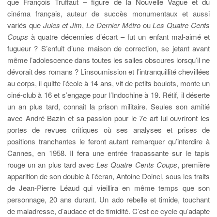
que François Truffaut – figure de la Nouvelle Vague et du
cinéma français, auteur de succès monumentaux et aussi
variés que
Jules et Jim
,
Le Dernier Métro
ou
Les Quatre Cents
Coups
à quatre décennies d’écart – fut un enfant mal-aimé et
fugueur ? S’enfuit d’une maison de correction, se jetant avant
même l’adolescence dans toutes les salles obscures lorsqu’il ne
dévorait des romans ? L’insoumission et l’intranquillité chevillées
au corps, il quitte l’école à 14 ans, vit de petits boulots, monte un
ciné-club à 16 et s’engage pour l’Indochine à 19. Rétif, il déserte
un an plus tard, connait la prison militaire. Seules son amitié
avec André Bazin et sa passion pour le 7e art lui ouvriront les
portes de revues critiques où ses analyses et prises de
positions tranchantes le feront autant remarquer qu’interdire à
Cannes, en 1958. Il fera une entrée fracassante sur le tapis
rouge un an plus tard avec
Les Quatre Cents Coups
, première
apparition de son double à l’écran, Antoine Doinel, sous les traits
de Jean-Pierre Léaud qui vieillira en même temps que son
personnage, 20 ans durant. Un ado rebelle et timide, touchant
de maladresse, d’audace et de timidité. C’est ce cycle qu’adapte