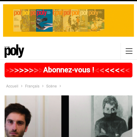
>
>
>
>
>
>
>
>
>
>
>
>
>
>
>
>
>
<
<
<
<
<
<
<
<
Abonnez-vous !
Accueil
Français
Scène