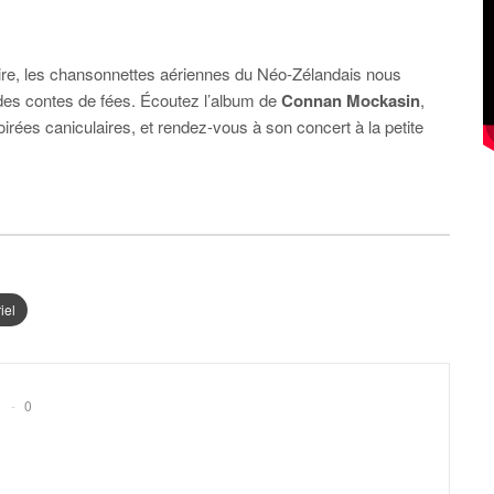
ire, les chansonnettes aériennes du Néo-Zélandais nous
e des contes de fées. Écoutez l’album de
Connan Mockasin
,
oirées caniculaires, et rendez-vous à son concert à la petite
iel
0