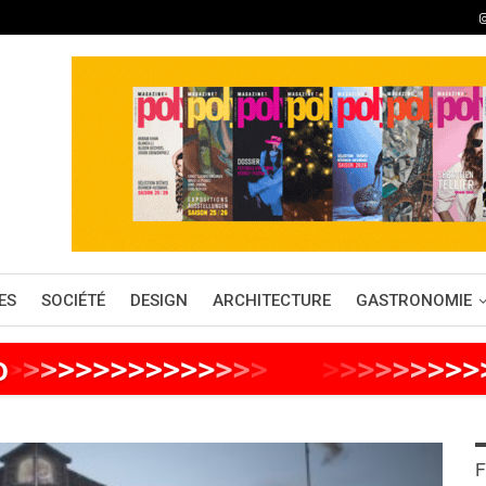
ES
SOCIÉTÉ
DESIGN
ARCHITECTURE
GASTRONOMIE
o
>
>
>
>
>
>
>
>
>
>
>
>
>
>
>
>
>
>
>
>
>
>
>
>
F