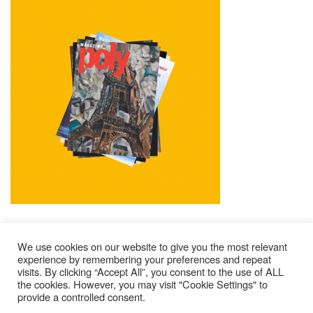
We use cookies on our website to give you the most relevant
experience by remembering your preferences and repeat
visits. By clicking “Accept All”, you consent to the use of ALL
Mentions Légales
Contacts
Où Trouver Poly ?
the cookies. However, you may visit "Cookie Settings" to
Lire Les Anciens N°
S’abonner À Poly
Qui Sommes-Nous ?
provide a controlled consent.