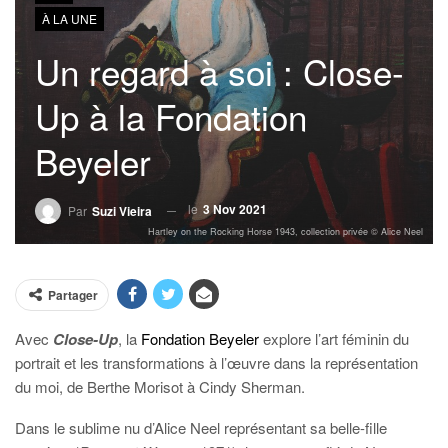
À LA UNE
Un regard à soi : Close-
Up à la Fondation
Beyeler
le
3 Nov 2021
Par
Suzi Vieira
Hartley on the Rocking Horse 1943, collection privée © Alice Neel
Partager
Avec
Close-Up
, la
Fondation Beyeler
explore l’art féminin du
portrait et les transformations à l’œuvre dans la représentation
du moi, de Berthe Morisot à Cindy Sherman.
Dans le sublime nu d’Alice Neel représentant sa belle-fille