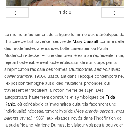
1
de
8
PRÉC
SUIV.
Le même arrachement de la figure féminine aux stéréotypes de
l’histoire de l’art traverse l’œuvre de
Mary Cassatt
comme celle
des modernistes allemandes Lotte Laserstein ou Paula
Modersohn-Becker – l’une des premières à se représenter nue,
rejetant ostensiblement toute érotisation de son corps par la
simplification radicale des formes (
Autoportrait, semi-nu avec
collier d’ambre,
1906). Basculant dans l’époque contemporaine,
l’exposition témoigne aussi des mutations profondes qui
traversent et fracturent la notion même de sujet. Des
autoportraits hautement construits et symboliques de
Frida
Kahlo
, où généalogie et imaginaires culturels façonnent une
individualité nécessairement hybride (
Mes grands-parents, mes
parents et moi,
1936), aux visages noyés dans l’indéfinition de
la sud-africaine Marlene Dumas, le visiteur voit peu à peu voler