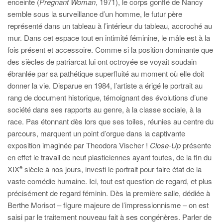
enceinte (
Pregnant Woman
, 1971), le corps gonflé de Nancy
semble sous la surveillance d’un homme, le futur père
représenté dans un tableau à l’intérieur du tableau, accroché au
mur. Dans cet espace tout en intimité féminine, le mâle est à la
fois présent et accessoire. Comme si la position dominante que
des siècles de patriarcat lui ont octroyée se voyait soudain
ébranlée par sa pathétique superfluité au moment où elle doit
donner la vie. Disparue en 1984, l’artiste a érigé le portrait au
rang de document historique, témoignant des évolutions d’une
société dans ses rapports au genre, à la classe sociale, à la
race. Pas étonnant dès lors que ses toiles, réunies au centre du
parcours, marquent un point d’orgue dans la captivante
exposition imaginée par Theodora Vischer !
Close-Up
présente
en effet le travail de neuf plasticiennes ayant toutes, de la fin du
e
XIX
siècle à nos jours, investi le portrait pour faire état de la
vaste comédie humaine. Ici, tout est question de regard, et plus
précisément de regard féminin. Dès la première salle, dédiée à
Berthe Morisot – figure majeure de l’impressionnisme – on est
saisi par le traitement nouveau fait à ses congénères. Parler de