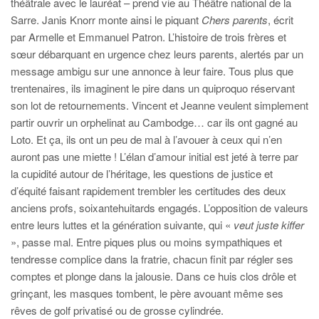
théâtrale avec le lauréat – prend vie au Théâtre national de la
Sarre. Janis Knorr monte ainsi le piquant
Chers parents
, écrit
par Armelle et Emmanuel Patron. L’histoire de trois frères et
sœur débarquant en urgence chez leurs parents, alertés par un
message ambigu sur une annonce à leur faire. Tous plus que
trentenaires, ils imaginent le pire dans un quiproquo réservant
son lot de retournements. Vincent et Jeanne veulent simplement
partir ouvrir un orphelinat au Cambodge… car ils ont gagné au
Loto. Et ça, ils ont un peu de mal à l’avouer à ceux qui n’en
auront pas une miette ! L’élan d’amour initial est jeté à terre par
la cupidité autour de l’héritage, les questions de justice et
d’équité faisant rapidement trembler les certitudes des deux
anciens profs, soixantehuitards engagés. L’opposition de valeurs
entre leurs luttes et la génération suivante, qui «
veut juste kiffer
», passe mal. Entre piques plus ou moins sympathiques et
tendresse complice dans la fratrie, chacun finit par régler ses
comptes et plonge dans la jalousie. Dans ce huis clos drôle et
grinçant, les masques tombent, le père avouant même ses
rêves de golf privatisé ou de grosse cylindrée.