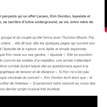
i perçants qu’un effet Larsen, Kim Gordon, bassiste et
se, sa carrière d’icône underground, sa vie, entre mère de
u groupe et du couple qu’elle forma avec Thurston Moore. Par
 colère… elle dit tout, dès les quelques pages qui ouvrent son
à l’épisode de la rupture, sms épiés et emails espionnés
quel Kim reste sur ses gardes, «
épuisée
». Elle se souvient :
comme les soldats d’un bataillon, une armée n’attendant
time combat durant lequel elle se questionnera quant à la
graphique de tension et de distance
». Si Kim ne s’est pas
resque viscérale du concert
». Kim Gordon écrit alors que
« le
ifier de l’intérieur
». Exactement notre ressenti au cours des
 dernier projet musical très bruitiste.