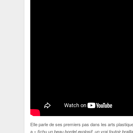
Elle parle de ses premiers pas dans les arts plastiqu
a «
fichu un beau bordel explosif, un vrai foutoir braill