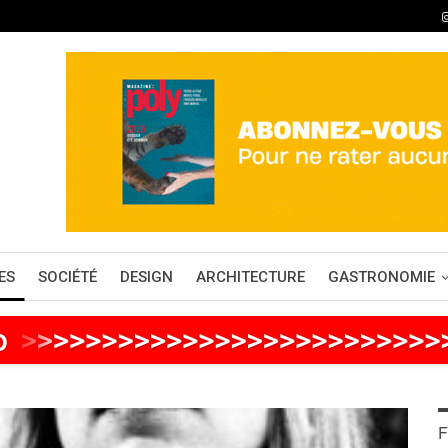
ES
SOCIÉTÉ
DESIGN
ARCHITECTURE
GASTRONOMIE
o
>
>
>
>
>
>
>
>
>
>
>
>
>
>
>
>
>
>
>
>
>
>
>
>
>
F