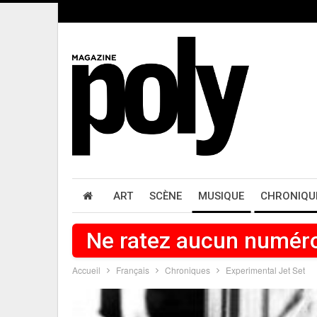
ART
SCÈNE
MUSIQUE
CHRONIQU
Ne ratez aucun numér
Accueil
Français
Chroniques
Experimental Jet Set