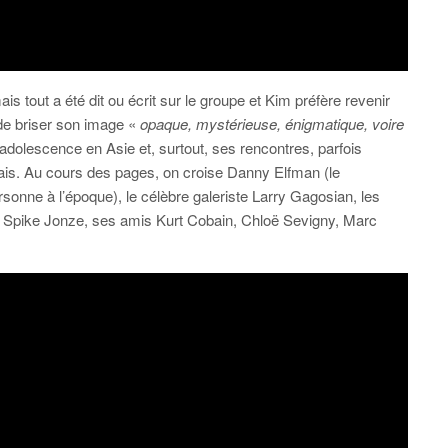
 tout a été dit ou écrit sur le groupe et Kim préfère revenir
 de briser son image «
opaque, mystérieuse, énigmatique, voire
 adolescence en Asie et, surtout, ses rencontres, parfois
rkais. Au cours des pages, on croise Danny Elfman (le
rsonne à l’époque), le célèbre galeriste Larry Gagosian, les
ur Spike Jonze, ses amis Kurt Cobain, Chloë Sevigny, Marc