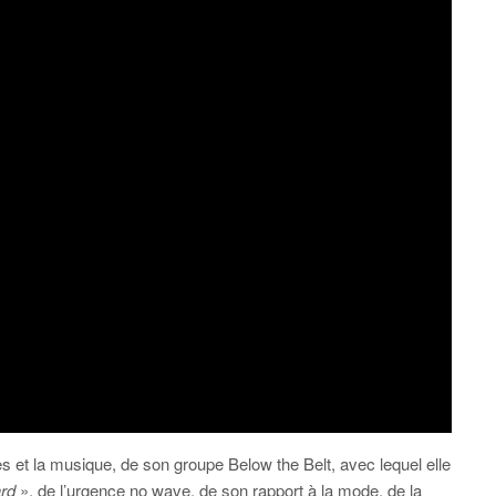
es et la musique, de son groupe Below the Belt, avec lequel elle
ard
», de l’urgence no wave, de son rapport à la mode, de la