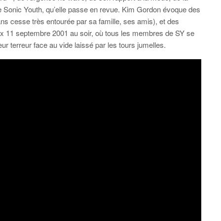
s de Sonic Youth, qu’elle passe en revue. Kim Gordon évoque des
ans cesse très entourée par sa famille, ses amis), et des
eux 11 septembre 2001 au soir, où tous les membres de SY se
r terreur face au vide laissé par les tours jumelles.