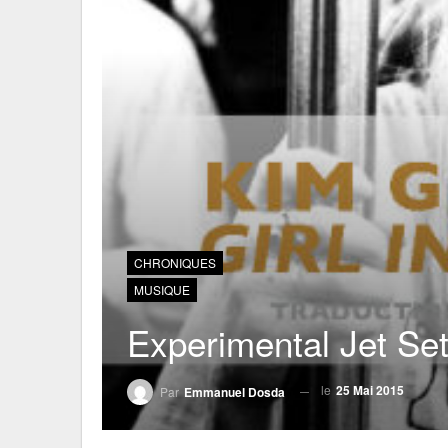
CHRONIQUES
MUSIQUE
Experimental Jet Se
le
25 Mai 2015
Par
Emmanuel Dosda