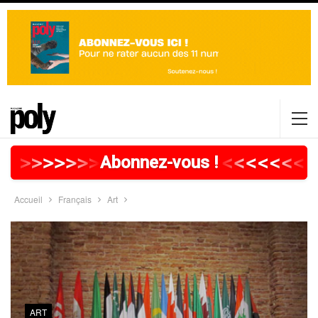
>
>
>
>
>
>
>
>
>
>
>
>
>
>
>
>
>
<
<
<
<
<
<
<
Abonnez-vous !
Accueil
Français
Art
ART