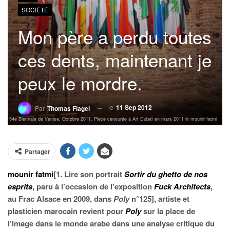
SOCIÉTÉ
Mon père a perdu toutes
ces dents, maintenant je
peux le mordre.
le
11 Sep 2012
Par
Thomas Flagel
lors de 54e Biennale de Venise, Octobre 2011. Pièce censurée à Art Dubaï en mars 2011 © mounir fatmi
Partager
mounir fatmi
[1. Lire son portrait
Sortir du ghetto de nos
esprits
, paru à l’occasion de l’exposition
Fuck Architects
,
au Frac Alsace en 2009, dans
Poly
n°125], artiste et
plasticien marocain revient pour
Poly
sur la place de
l’image dans le monde arabe dans une analyse critique du