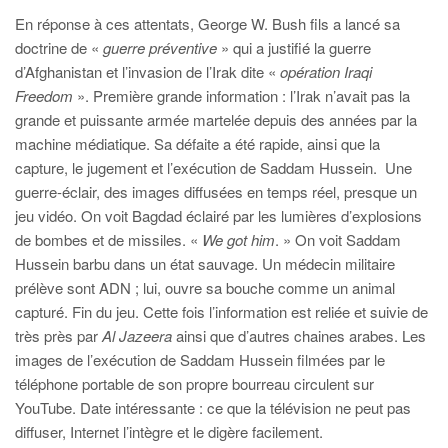
En réponse à ces attentats, George W. Bush fils a lancé sa
doctrine de «
guerre préventive
» qui a justifié la guerre
d’Afghanistan et l’invasion de l’Irak dite «
opération Iraqi
Freedom
». Première grande information : l’Irak n’avait pas la
grande et puissante armée martelée depuis des années par la
machine médiatique. Sa défaite a été rapide, ainsi que la
capture, le jugement et l’exécution de Saddam Hussein. Une
guerre-éclair, des images diffusées en temps réel, presque un
jeu vidéo. On voit Bagdad éclairé par les lumières d’explosions
de bombes et de missiles. «
We got him
. » On voit Saddam
Hussein barbu dans un état sauvage. Un médecin militaire
prélève sont ADN ; lui, ouvre sa bouche comme un animal
capturé. Fin du jeu. Cette fois l’information est reliée et suivie de
très près par
Al Jazeera
ainsi que d’autres chaines arabes. Les
images de l’exécution de Saddam Hussein filmées par le
téléphone portable de son propre bourreau circulent sur
YouTube. Date intéressante : ce que la télévision ne peut pas
diffuser, Internet l’intègre et le digère facilement.