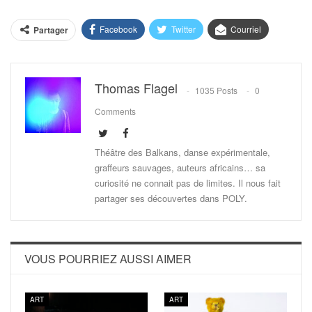
Facebook
Twitter
Courriel
Partager
Thomas Flagel
1035 Posts
0
Comments
Théâtre des Balkans, danse expérimentale,
graffeurs sauvages, auteurs africains… sa
curiosité ne connait pas de limites. Il nous fait
partager ses découvertes dans POLY.
VOUS POURRIEZ AUSSI AIMER
ART
ART