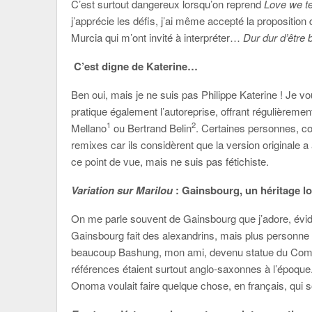
C’est surtout dangereux lorsqu’on reprend
Love we te
j’apprécie les défis, j’ai même accepté la propositio
Murcia qui m’ont invité à interpréter…
Dur dur d’être 
C’est digne de Katerine…
Ben oui, mais je ne suis pas Philippe Katerine ! Je vou
pratique également l’autoreprise, offrant régulière
1
2
Mellano
ou Bertrand Belin
. Certaines personnes, c
remixes car ils considèrent que la version originale a 
ce point de vue, mais ne suis pas fétichiste.
Variation sur Marilou
: Gainsbourg, un héritage lo
On me parle souvent de Gainsbourg que j’adore, év
Gainsbourg fait des alexandrins, mais plus personne
beaucoup Bashung, mon ami, devenu statue du Comman
références étaient surtout anglo-saxonnes à l’époqu
Onoma voulait faire quelque chose, en français, qui s