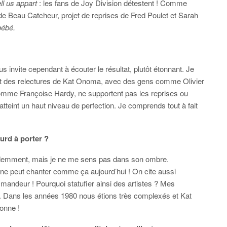
ll us appart
: les fans de Joy Division détestent ! Comme
n de Beau Catcheur, projet de reprises de Fred Poulet et Sarah
bébé.
s invite cependant à écouter le résultat, plutôt étonnant. Je
ment des relectures de Kat Onoma, avec des gens comme Olivier
omme Françoise Hardy, ne supportent pas les reprises ou
atteint un haut niveau de perfection. Je comprends tout à fait
urd à porter ?
idemment, mais je ne me sens pas dans son ombre.
 ne peut chanter comme ça aujourd’hui ! On cite aussi
deur ! Pourquoi statufier ainsi des artistes ? Mes
e. Dans les années 1980 nous étions très complexés et Kat
onne !