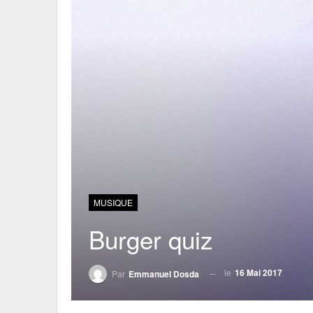
MUSIQUE
Burger quiz
le
16 Mai 2017
Par
Emmanuel Dosda