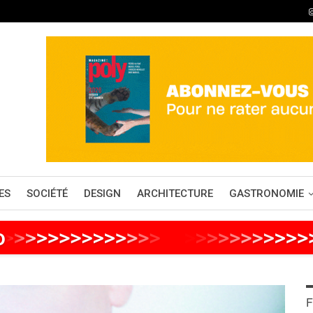
ES
SOCIÉTÉ
DESIGN
ARCHITECTURE
GASTRONOMIE
o
>
>
>
>
>
>
>
>
>
>
>
>
>
>
>
>
>
>
>
>
>
>
>
>
>
>
F