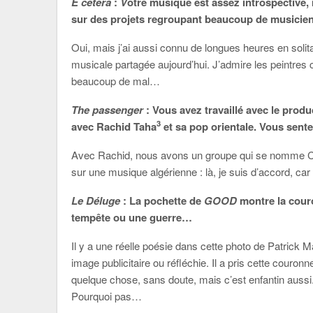
E cetera
:
V
otre musique est assez introspective, 
sur des projets regroupant beaucoup de musiciens
Oui, mais j’ai aussi connu de longues heures en sol
musicale partagée aujourd’hui. J’admire les peintres 
beaucoup de mal…
The passenger
: Vous avez travaillé avec le prod
3
avec Rachid Taha
et sa pop orientale. Vous sente
Avec Rachid, nous avons un groupe qui se nomme Cou
sur une musique algérienne : là, je suis d’accord, car 
Le Déluge
: La pochette de
GOOD
montre la cour
tempête ou une guerre…
Il y a une réelle poésie dans cette photo de Patrick M
image publicitaire ou réfléchie. Il a pris cette couron
quelque chose, sans doute, mais c’est enfantin aussi.
Pourquoi pas…