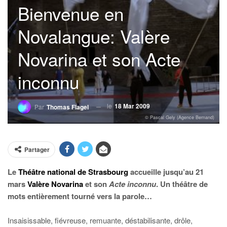
Bienvenue en
Novalangue: Valère
Novarina et son Acte
inconnu
le
18 Mar 2009
Par
Thomas Flagel
© Pascal Gely (Agence Bernand)
Partager
Le
Théâtre national de Strasbourg
accueille jusqu’au 21
mars
Valère Novarina
et son
Acte inconnu
. Un théâtre de
mots entièrement tourné vers la parole…
Insaisissable, fiévreuse, remuante, déstabilisante, drôle,