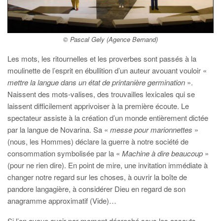
© Pascal Gely (Agence Bernand)
Les mots, les ritournelles et les proverbes sont passés à la
moulinette de l’esprit en ébullition d’un auteur avouant vouloir «
mettre la langue dans un état de printanière germination
».
Naissent des mots-valises, des trouvailles lexicales qui se
laissent difficilement apprivoiser à la première écoute. Le
spectateur assiste à la création d’un monde entièrement dictée
par la langue de Novarina. Sa «
messe pour marionnettes
»
(nous, les Hommes) déclare la guerre à notre société de
consommation symbolisée par la «
Machine à dire beaucoup
»
(pour ne rien dire). En point de mire, une invitation immédiate à
changer notre regard sur les choses, à ouvrir la boîte de
pandore langagière, à considérer Dieu en regard de son
anagramme approximatif (Vide)…
Si l’on avoue avoir par moment décroché sous les assauts