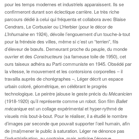
pour les temps modernes et industriels apparaissent. Ils se
confirmeront durant son éclectique carrière. Le très riche
parcours dédié à celui qui fréquenta et collabora avec Blaise
Cendrars, Le Corbusier ou L’Herbier (pour le décor de
L’Inhumaine
en 1924), dévoile l’engouement d’un touche-à-tout
pour la frénésie des villes, même si c’est un “terrien”, fils
d’éleveur de bœufs. Demeurant proche du peuple, du monde
ouvrier et des
Constructeurs
(sa fameuse toile de 1950), cet
ours taiseux adhéra au Parti communiste en 1945. Obsédé par
la vitesse, le mouvement et les contorsions corporelles – il
travailla auprès de chorégraphes –, Léger décrit un espace
urbain coloré, géométrique, en célébrant le progrès
technologique. Le peintre jalouse le geste précis du
Mécanicien
(1918-1920) qu’il représente comme un robot. Son film
Ballet
mécanique
est un collage expérimental et hyper-rythmé de
visuels mis bout-à-bout. Pour le réaliser, il a étudié le nombre
d’images par seconde que pouvait supporter l’œil humain, afin
de (mal)mener le public à saturation. Léger ne dénonce pas
l’industrialisation, au contraire, mais anticipe l’époque