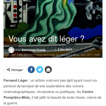
ART
Vous avez dit léger ?
le
2 Oct 2017
Par
Emmanuel Dosda
des forces, 1937, FNAC 2015-0477, Centre national des arts plastiques © Adagp, Paris, 2017 / CNAP
Partager
Fernand Léger
: un artiste vraiment pas
light
ayant nourri sa
peinture dynamique de ses explorations des univers
cinématographiques, circassiens ou poétiques. Au
Centre
Pompidou-Metz,
il fait jaillir la beauté de toute chose, même de
la guerre.