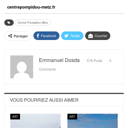
centrepompidou-metz.fr
Centre Pompidou Metz
Facebook
Twitter
Courriel
Partager
Emmanuel Dosda
576 Posts
0
Comments
VOUS POURRIEZ AUSSI AIMER
ART
ART