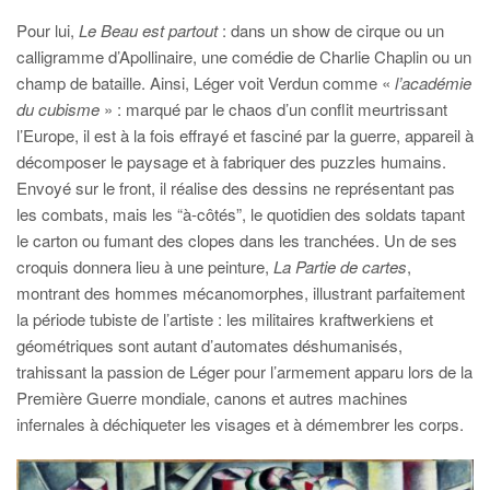
Pour lui,
Le Beau est partout
: dans un show de cirque ou un
calligramme d’Apollinaire, une comédie de Charlie Chaplin ou un
champ de bataille. Ainsi, Léger voit Verdun comme «
l’académie
du cubisme
» : marqué par le chaos d’un conflit meurtrissant
l’Europe, il est à la fois effrayé et fasciné par la guerre, appareil à
décomposer le paysage et à fabriquer des puzzles humains.
Envoyé sur le front, il réalise des dessins ne représentant pas
les combats, mais les “à-côtés”, le quotidien des soldats tapant
le carton ou fumant des clopes dans les tranchées. Un de ses
croquis donnera lieu à une peinture,
La Partie de cartes
,
montrant des hommes mécanomorphes, illustrant parfaitement
la période tubiste de l’artiste : les militaires kraftwerkiens et
géométriques sont autant d’automates déshumanisés,
trahissant la passion de Léger pour l’armement apparu lors de la
Première Guerre mondiale, canons et autres machines
infernales à déchiqueter les visages et à démembrer les corps.