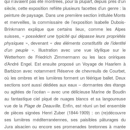
qui n’avaient pas été montrées, pour la plupart, depuis près d’un
siècle, cette exposition reflète plusieurs facettes d’un genre : la
peinture de paysage. Dans une première section intitulée Monts
et merveilles, la commissaire de l’exposition Isabelle Dubois-
Brinkmann explique que certains lieux, comme les Alpes
suisses, «
possèdent une typicité qui dépasse leurs propriétés
physiques
», devenant «
des éléments constitutifs de l’identité
d’un peuple
». Illustration avec une vue idyllique sur le
Wetterhorn de Friedrich Zimmermann ou les lacs oniriques
d’André Engel. Est ensuite proposé un Voyage de Haarlem à
Barbizon avec notamment Réserve de chevreuils de Courbet,
où les ombres et les lumières forment un féérique ballet. Deux
sections sont aussi dédiées aux eaux – dormantes des étangs
ou agitées de l’océan – avec une délicieuse Marine de Boudin
au fantastique ciel piqué de nuages blancs et sa langoureuse
vue de la
Plage de Deauville
. Enfin, est réuni un bel ensemble
de pièces signées Henri Zuber (1844-1909) : on (re)découvre
ses lumières méditerranéennes, ses paisibles pâturages du
Jura alsacien ou encore ses promenades bretonnes à marée