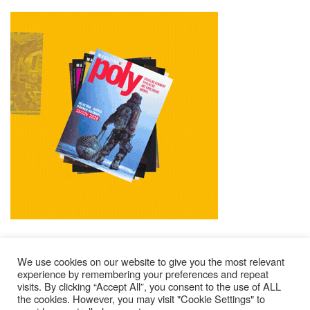
We use cookies on our website to give you the most relevant
experience by remembering your preferences and repeat
visits. By clicking “Accept All”, you consent to the use of ALL
Mentions Légales
Contacts
Où Trouver Poly ?
the cookies. However, you may visit "Cookie Settings" to