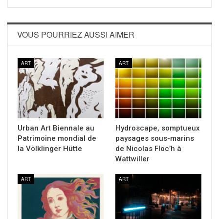
VOUS POURRIEZ AUSSI AIMER
ART
ART
Urban Art Biennale au
Hydroscape, somptueux
Patrimoine mondial de
paysages sous-marins
la Völklinger Hütte
de Nicolas Floc’h à
Wattwiller
ART
ART