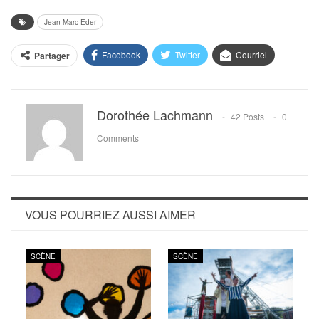
Jean-Marc Eder
Facebook
Twitter
Courriel
Partager
Dorothée Lachmann
42 Posts
0
Comments
VOUS POURRIEZ AUSSI AIMER
SCÈNE
SCÈNE