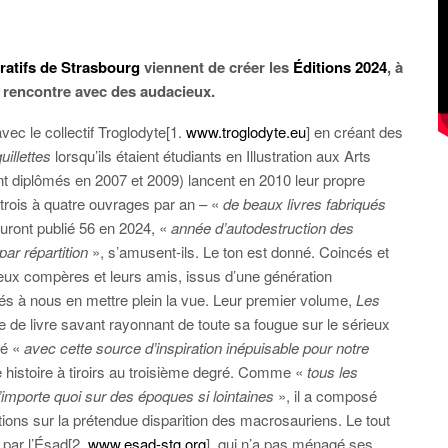
ratifs de Strasbourg
viennent de créer les
Éditions 2024
, à
é, rencontre avec des audacieux.
vec le collectif Troglodyte[1.
www.troglodyte.eu
] en créant des
uillettes
lorsqu’ils étaient étudiants en Illustration aux Arts
t diplômés en 2007 et 2009) lancent en 2010 leur propre
 trois à quatre ouvrages par an – «
de beaux livres fabriqués
auront publié 56 en 2024, «
année d’autodestruction des
par répartition
», s’amusent-ils. Le ton est donné. Coincés et
eux compères et leurs amis, issus d’une génération
és à nous en mettre plein la vue. Leur premier volume,
Les
he de livre savant rayonnant de toute sa fougue sur le sérieux
ué «
avec cette source d’inspiration inépuisable pour notre
e histoire à tiroirs au troisième degré. Comme «
tous les
’importe quoi sur des époques si lointaines
», il a composé
ons sur la prétendue disparition des macrosauriens. Le tout
 par l’Ésad[2.
www.esad-stg.org
], qui n’a pas ménagé ses