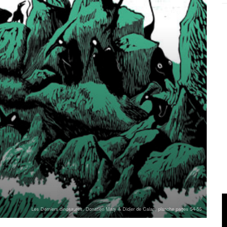
Les Derniers dinosaures, Donatien Mary & Didier de Calan, planche pages 54-55