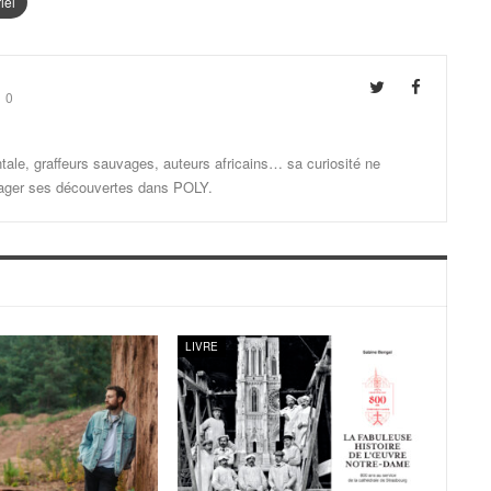
iel
0
ale, graffeurs sauvages, auteurs africains… sa curiosité ne
artager ses découvertes dans POLY.
LIVRE