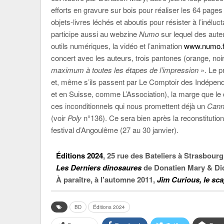
efforts en gravure sur bois pour réaliser les
64 pages 
objets-livres léchés et aboutis pour résister à l’iné
participe aussi au webzine
Numo
sur lequel des aute
outils numériques, la vidéo et l’animation
www.numo.f
concert avec les auteurs, trois pantones (orange, noir 
maximum à toutes les étapes de l’impression
». Le p
et, même s’ils passent par Le Comptoir des Indépenda
et en Suisse, comme L’Association), la marge que le 
ces inconditionnels qui nous promettent déjà un
Canne
(voir
Poly
n°136). Ce sera bien après la reconstitutio
festival d’Angoulême (27 au 30 janvier).
Éditions 2024
,
25 rue des Bateliers à Strasbourg
Les Derniers dinosaures
de Donatien Mary & Did
À paraître, à l’automne 2011,
Jim Curious, le sc
BD
Éditions 2024