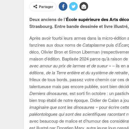
Partager
Deux anciens de l’
École supérieure des Arts déco
Strasbourg. Entre bande dessinée et livre illustr
Après avoir fourbi leurs armes dans la micro-édition a
fanzines aux doux noms de
Cataplasme
puis d’
Écarq
déco, Olivier Bron et Simon Liberman (respectivemen
maison d’édition. Baptisée 2024 parce qu’à raison de
avec amour au prix de larmes et de sueur
» – ils en 
éditions, de la Terre entière et du système de retraite 
frileux de tous bords, passez votre chemin car ces d
talentueuse mais pas encore publiée, sont bien décid
Derniers dinosaures,
est sorti fin octobre : un pastic
bien trop établi de notre époque. Didier de Calan a jo
imaginaire que sont les dinosaures
» pour écrire cett
paléontologues qui sont des scientifiques racontant n
avec beaucoup de malice et d’humour des considérati
est illustré par Donatien Mary, autre jeune loup passé