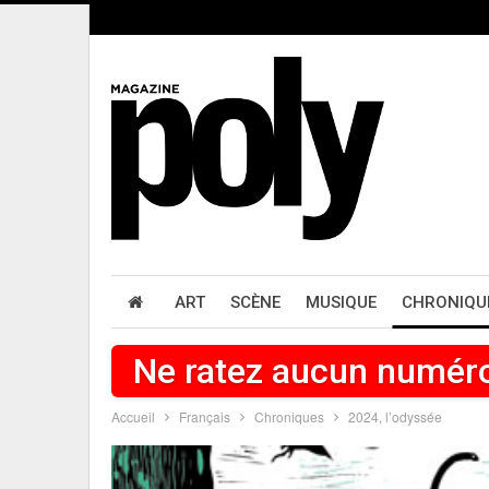
ART
SCÈNE
MUSIQUE
CHRONIQU
Ne ratez aucun numér
Accueil
Français
Chroniques
2024, l’odyssée