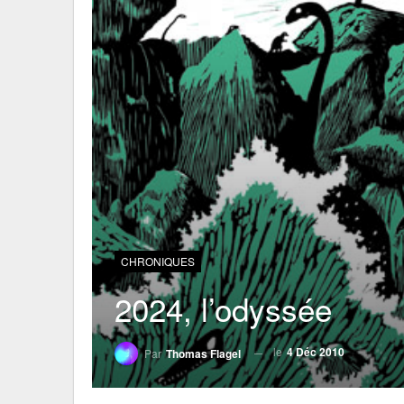
CHRONIQUES
2024, l’odyssée
le
4 Déc 2010
Par
Thomas Flagel