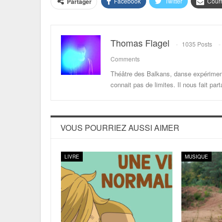
Facebook
Twitter
Courr
Partager
Thomas Flagel
1035 Posts
Comments
Théâtre des Balkans, danse expériment
connait pas de limites. Il nous fait p
VOUS POURRIEZ AUSSI AIMER
LIVRE
MUSIQUE