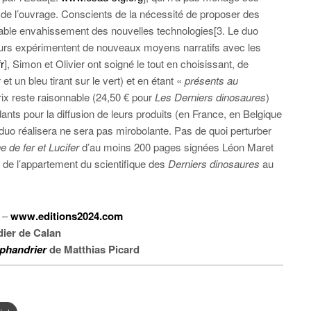
de l’ouvrage. Conscients de la nécessité de proposer des
luctable envahissement des nouvelles technologies[3. Le duo
urs expérimentent de nouveaux moyens narratifs avec les
r
], Simon et Olivier ont soigné le tout en choisissant, de
et un bleu tirant sur le vert) et en étant «
présents au
rix reste raisonnable (24,50 € pour
Les Derniers dinosaures
)
nts pour la diffusion de leurs produits (en France, en Belgique
duo réalisera ne sera pas mirobolante. Pas de quoi perturber
 de fer et Lucifer
d’au moins 200 pages signées Léon Maret
n de l’appartement du scientifique des
Derniers dinosaures
au
–
www.editions2024.com
ier de Calan
aphandrier
de Matthias Picard