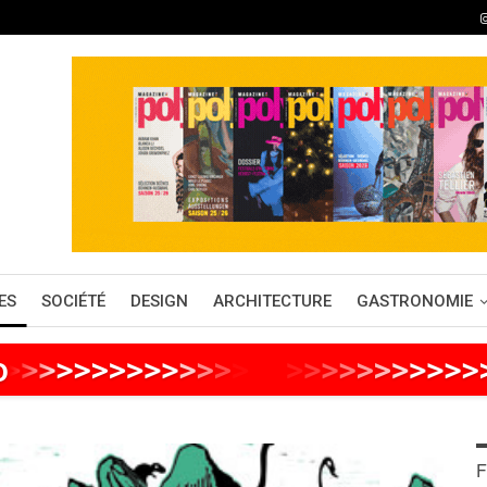
ES
SOCIÉTÉ
DESIGN
ARCHITECTURE
GASTRONOMIE
o
>
>
>
>
>
>
>
>
>
>
>
>
>
>
>
>
>
>
>
>
>
>
>
>
>
F