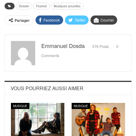
Dossier
Festival
Musiques actuelles
Facebook
Twitter
Courriel
Partager
Emmanuel Dosda
576 Posts
0
Comments
VOUS POURRIEZ AUSSI AIMER
MUSIQUE
MUSIQUE