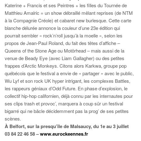
Katerine + Francis et ses Peintres + les filles du Tournée de
Matthieu Amalric = un show débraillé mêlant reprises (de NTM
à la Compagnie Créole) et cabaret new burlesque. Cette carte
blanche délurée annonce la couleur d’une 23e édition qui
pourrait sembler « rock’n’roll jusqu’à la moelle », selon les
propos de Jean-Paul Roland, du fait des têtes d’affiche –
Queens of the Stone Age ou Motörhead – mais aussi de la
venue de Beady Eye (avec Liam Gallagher) ou des petites
frappes d’Arctic Monkeys. Citons alors Karkwa, groupe pop
québécois que le festival a envie de « partager » avec le public,
Wu Lyf et son rock UK hyper intrigant, les complexes Battles,
les rappeurs géniaux d’Odd Future. En phase d’explosion, le
collectif hip-hop californien, déjà connu par les internautes pour
ses clips trash et provoc’, marquera à coup sûr un festival
bigarré qui ne bâcle décidemment pas la prog’ de ses petites
scènes.
À Belfort, sur la presqu’île de Malsaucy, du 1e au 3 juillet
03 84 22 46 58 –
www.eurockeennes.fr