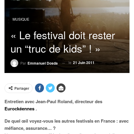
MUSIQUE
« Le festival doit rester
un “truc de kids” ! »
le
21 Juin 2011
Par
Emmanuel Dosda
Partager
Entretien avec Jean-Paul Roland, directeur des
Eurockéennes
.
De quel œil voyez-vous les autres festivals en France : avec
méfiance, assurance… ?