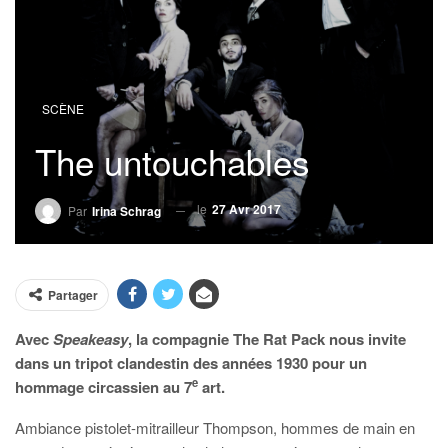
SCÈNE
The untouchables
le
27 Avr 2017
Par
Irina Schrag
Partager
Avec
Speakeasy
, la compagnie The Rat Pack nous invite
dans un tripot clandestin des années 1930 pour un
e
hommage circassien au 7
art.
Ambiance pistolet-mitrailleur Thompson, hommes de main en