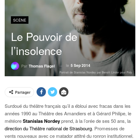
SCÈNE
Le Pouvoir de
l’insolence
le
5 Sep 2014
Par
Thomas Flagel
Portrait de Stanislas Nordey par Benoît Linder pour Poly
Partager
Surdoué du théâtre français qu’il a ébloui avec fracas dans les
années 1990 au Théâtre des Amandiers et à Gérard Philipe, le
météore
Stanislas Nordey
prend, à la l’orée de ses 50 ans, la
direction du Théâtre national de Strasbourg
. Promesses de
vents nouveaux avec ce matador attitré du ronron institutionnel.