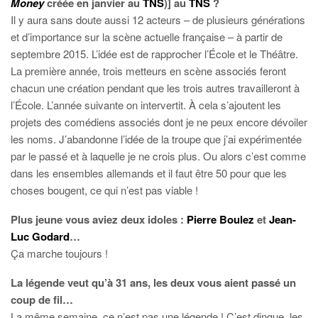
Money
créée en janvier au
TNS
)] au
TNS
?
Il y aura sans doute aussi 12 acteurs – de plusieurs générations
et d’importance sur la scène actuelle française – à partir de
septembre 2015. L’idée est de rapprocher l’École et le Théâtre.
La première année, trois metteurs en scène associés feront
chacun une création pendant que les trois autres travailleront à
l’École. L’année suivante on intervertit. À cela s’ajoutent les
projets des comédiens associés dont je ne peux encore dévoiler
les noms. J’abandonne l’idée de la troupe que j’ai expérimentée
par le passé et à laquelle je ne crois plus. Ou alors c’est comme
dans les ensembles allemands et il faut être 50 pour que les
choses bougent, ce qui n’est pas viable !
Plus jeune vous aviez deux idoles :
Pierre Boulez
et
Jean-
Luc Godard
…
Ça marche toujours !
La légende veut qu’à 31 ans, les deux vous aient passé un
coup de fil…
La même semaine, ce n’est pas une légende ! C’est dingue, les