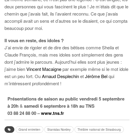
deux personnes qui vous fascinent le plus ! Je m’étais dit que le
chemin que j’avais fait, ils l’avaient reconnu. Ce que j’avais
accompli avait un sens et d’autres se le disaient, ce qui compta
beaucoup pour moi.
Il vous en reste, des idoles ?
J’ai envie de rigoler et de dire des bêtises comme Sheila et
Claude François, mais mes idoles sont simplement des gens
dont j’admire le parcours. Aujourd’hui elles sont plus jeunes :
j’aime bien
Vincent Macaigne
par exemple même si le mot idole
est un peu fort. Ou
Arnaud Desplechin
et
Jérôme Bel
qui
m’intéressent profondément !
Présentations de saison au public v
endredi 5 septembre
à 20h
&
samedi 6 septembre à 18h au TNS
03 88 24 88 00 –
www.tns.fr
Grand entretien
Stanislas Nordey
Théâtre national de Strasbourg