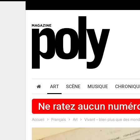
ART
SCÈNE
MUSIQUE
CHRONIQU
Ne ratez aucun numér
Accueil
Français
Art
Vivant – bien plus que des mon