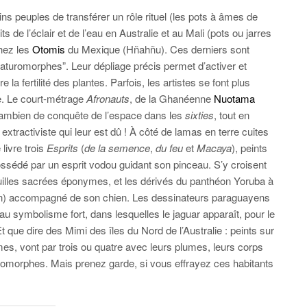
ns peuples de transférer un rôle rituel (les pots à âmes de
s de l’éclair et de l’eau en Australie et au Mali (pots ou jarres
chez les
Otomis
du Mexique (Hñahñu). Ces derniers sont
aturomorphes”. Leur dépliage précis permet d’activer et
tre la fertilité des plantes. Parfois, les artistes se font plus
e. Le court-métrage
Afronauts
, de la Ghanéenne
Nuotama
zambien de conquête de l’espace dans les
sixties
, tout en
 extractiviste qui leur est dû ! À côté de lamas en terre cuites
livre trois
Esprits
(
de la semence
,
du feu
et
Macaya
), peints
 possédé par un esprit vodou guidant son pinceau. S’y croisent
illes sacrées éponymes, et les dérivés du panthéon Yoruba à
ction) accompagné de son chien. Les dessinateurs paraguayens
u symbolisme fort, dans lesquelles le jaguar apparaît, pour le
que dire des Mimi des îles du Nord de l’Australie : peints sur
s, vont par trois ou quatre avec leurs plumes, leurs corps
 zoomorphes. Mais prenez garde, si vous effrayez ces habitants