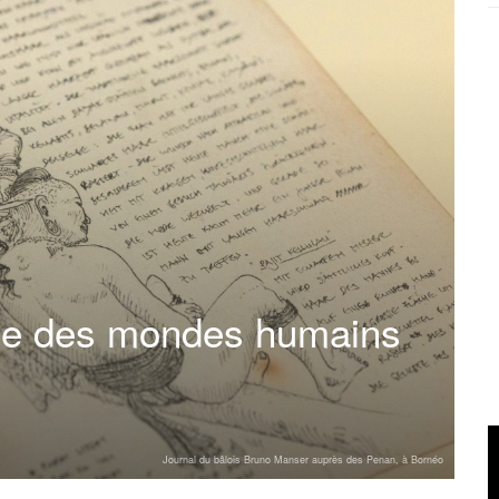
que des mondes humains
Journal du bâlois Bruno Manser auprès des Penan, à Bornéo