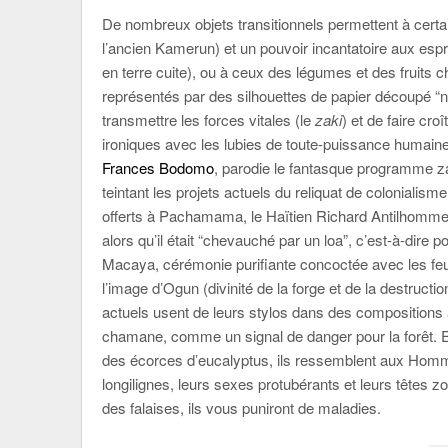
De nombreux objets transitionnels permettent à certai
l’ancien Kamerun) et un pouvoir incantatoire aux esprit
en terre cuite), ou à ceux des légumes et des fruits 
représentés par des silhouettes de papier découpé “n
transmettre les forces vitales (le
zaki
) et de faire croî
ironiques avec les lubies de toute-puissance humain
Frances Bodomo
, parodie le fantasque programme 
teintant les projets actuels du reliquat de colonialisme
offerts à Pachamama, le Haïtien Richard Antilhomme 
alors qu’il était “chevauché par un loa”, c’est-à-dire
Macaya, cérémonie purifiante concoctée avec les feu
l’image d’Ogun (divinité de la forge et de la destru
actuels usent de leurs stylos dans des compositions a
chamane, comme un signal de danger pour la forêt. Et 
des écorces d’eucalyptus, ils ressemblent aux Homme
longilignes, leurs sexes protubérants et leurs têtes
des falaises, ils vous puniront de maladies.