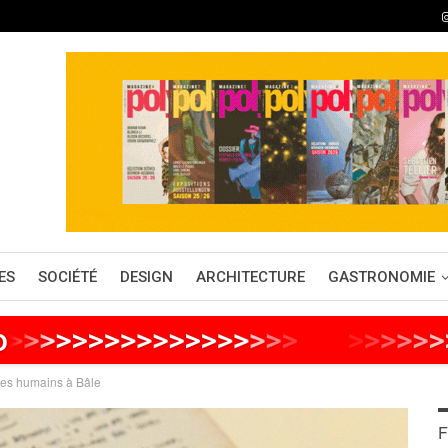
ES
SOCIÉTÉ
DESIGN
ARCHITECTURE
GASTRONOMIE
o
>
>
>
>
>
>
>
>
>
>
>
>
>
>
>
>
>
>
>
>
>
>
>
>
>
>
des humains à Bâle
F