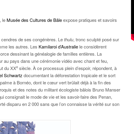
, le
Musée des Cultures de Bâle
expose pratiques et savoirs
les cendres de ses congénères. Le
thulu
, tronc sculpté posé sur
omme les autres. Les
Kamilaroi d’Australie
le considèrent
orce dessinant la généalogie de familles entières. La
 au pays dans une cérémonie vidéo avec chant et feu,
e
but du XX
siècle. À ce processus plein d’espoir, répondent, à
el Schwartz
documentant la déforestation tropicale et le sort
e palme à Bornéo, dont le cœur vert brûlait déjà à la fin des
oquis et des notes du militant écologiste bâlois Bruno Manser
 qui consignait le mode de vie et les savoir-faire des Penan,
orté disparu en 2 000 sans que l’on connaisse la vérité sur son