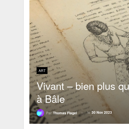
ART
Vivant – bien plus 
à Bâle
le
30 Nov 2023
Par
Thomas Flagel