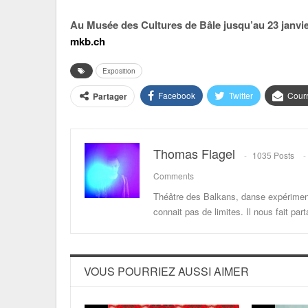
Au Musée des Cultures de Bâle jusqu’au 23 janvi
mkb.ch
Exposition
Facebook
Twitter
Courr
Partager
Thomas Flagel
1035 Posts
Comments
Théâtre des Balkans, danse expériment
connait pas de limites. Il nous fait p
VOUS POURRIEZ AUSSI AIMER