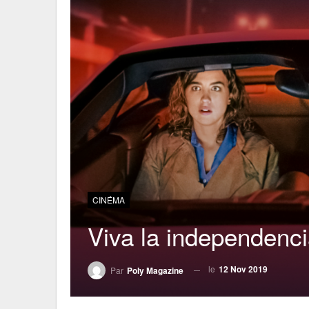
CINÉMA
Viva la independenc
le
12 Nov 2019
Par
Poly Magazine