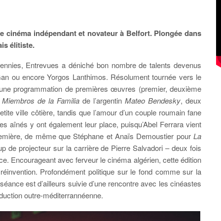
une cinéma indépendant et novateur à Belfort. Plongée dans
 élitiste.
́cennies, Entrevues a déniché bon nombre de talents devenus
 Gan ou encore Yorgos Lanthimos. Résolument tournée vers le
se une programmation de premières œuvres (premier, deuxième
 Miembros de la Familia
de l’argentin
Mateo Bendesky
, deux
ite ville côtière, tandis que l’amour d’un couple roumain fane
aînés y ont également leur place, puisqu’Abel Ferrara vient
remière, de même que Stéphane et Anaïs Demoustier pour
La
up de projecteur sur la carrière de Pierre Salvadori – deux fois
e. Encourageant avec ferveur le cinéma algérien, cette édition
réinvention. Profondément politique sur le fond comme sur la
séance est d’ailleurs suivie d’une rencontre avec les cinéastes
duction outre-méditerrannéenne.