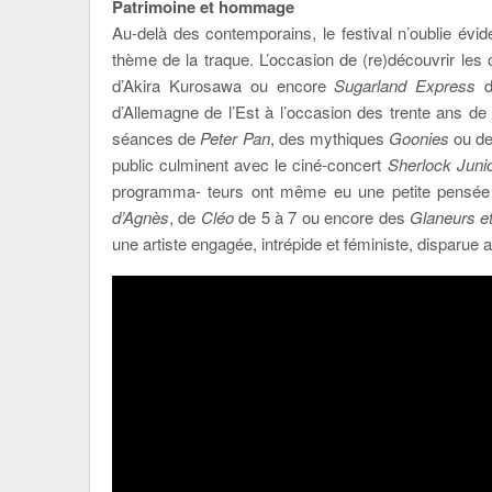
Patrimoine et hommage
Au-delà des contemporains, le festival n’oublie év
thème de la traque. L’occasion de (re)découvrir le
d’Akira Kurosawa ou encore
Sugarland Express
de
d’Allemagne de l’Est à l’occasion des trente ans d
séances de
Peter Pan
, des mythiques
Goonies
ou d
public culminent avec le ciné-concert
Sherlock Juni
programma- teurs ont même eu une petite pensée
d’Agnès
, de
Cléo
de 5 à 7 ou encore des
Glaneurs e
une artiste engagée, intrépide et féministe, disparue