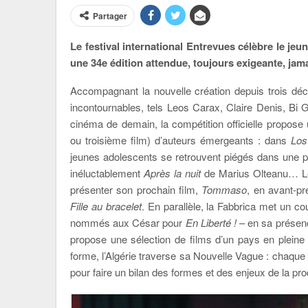
Partager
Le festival international Entrevues célèbre le je
une 34e édition attendue, toujours exigeante, jamais
Accompagnant la nouvelle création depuis trois de
incontournables, tels Leos Carax, Claire Denis, Bi
cinéma de demain, la compétition officielle propo
ou troisième film) d’auteurs émergeants : dans
Los
jeunes adolescents se retrouvent piégés dans une pet
inéluctablement
Après la nuit
de Marius Olteanu… Les 
présenter son prochain film,
Tommaso
, en avant-p
Fille au bracelet
. En parallèle, la Fabbrica met un co
nommés aux César pour
En Liberté !
– en sa présenc
propose une sélection de films d’un pays en pleine 
forme, l’Algérie traverse sa Nouvelle Vague : chaque 
pour faire un bilan des formes et des enjeux de la pro