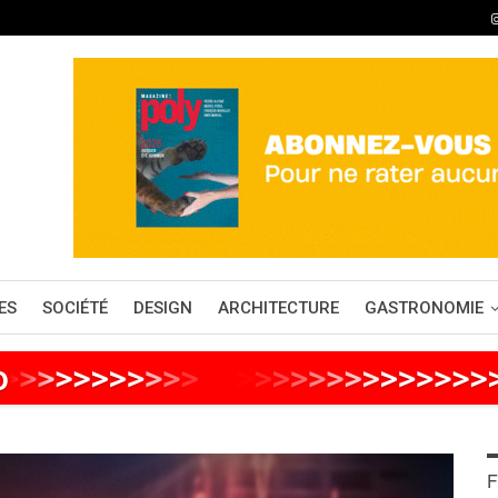
ES
SOCIÉTÉ
DESIGN
ARCHITECTURE
GASTRONOMIE
o
>
>
>
>
>
>
>
>
>
>
>
>
>
>
>
>
>
>
>
>
>
>
>
>
F