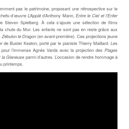
idemment pas le patrimoine, proposant une rétrospective sur le
s chefs-d’œuvre
L’Appât
d’Anthony Mann,
Entre le Ciel et l’Enfer
 Steven Spielberg. À cela s’ajoute une sélection de films
e la chute du Mur. Les enfants ne sont pas en reste grâce aux
e
Zébulon le Dragon
(en avant-première). Ces projections jeune
or
de Buster Keaton, porté par le pianiste Thierry Maillard. Les
 pour l’immense Agnès Varda avec la projection des
Plages
t la Glaneuse
parmi d’autres. L’occasion de rendre hommage à
 au printemps.