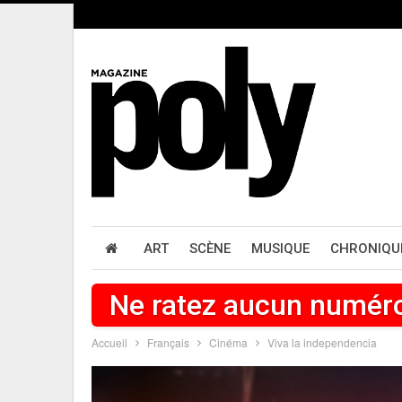
ART
SCÈNE
MUSIQUE
CHRONIQU
Ne ratez aucun numér
Accueil
Français
Cinéma
Viva la independencia