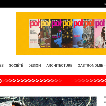
ES
SOCIÉTÉ
DESIGN
ARCHITECTURE
GASTRONOMIE
o
>
>
>
>
>
>
>
>
>
>
>
>
>
>
>
>
>
>
>
>
>
>
>
>
>
>
F