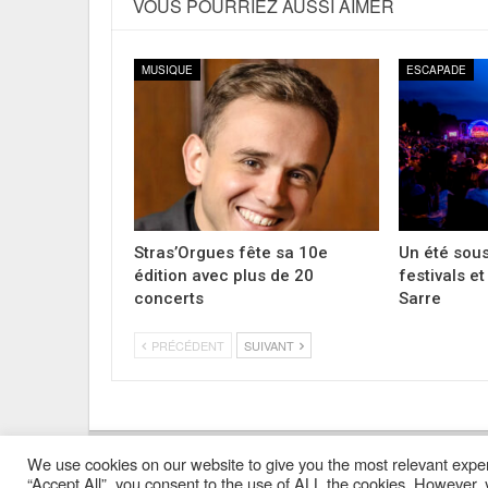
VOUS POURRIEZ AUSSI AIMER
MUSIQUE
ESCAPADE
Stras’Orgues fête sa 10e
Un été sous
édition avec plus de 20
festivals e
concerts
Sarre
PRÉCÉDENT
SUIVANT
We use cookies on our website to give you the most relevant exper
Mentions Légales
Contacts
Où Trouver Poly ?
“Accept All”, you consent to the use of ALL the cookies. However, y