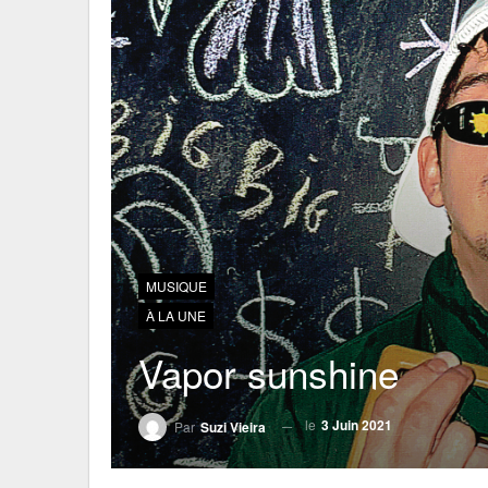
MUSIQUE
À LA UNE
Vapor sunshine
le
3 Juin 2021
Par
Suzi Vieira