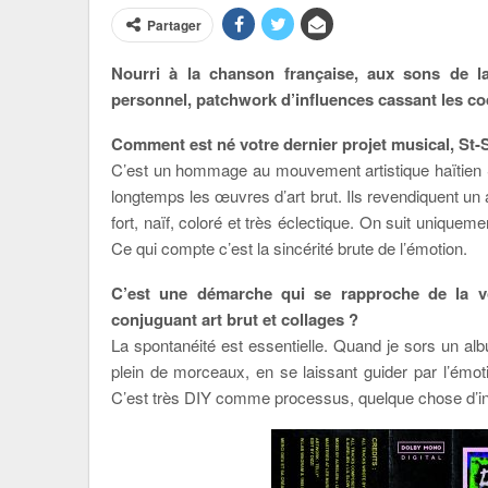
Partager
Nourri à la chanson française, aux sons de la
personnel, patchwork d’influences cassant les co
Comment est né votre dernier projet musical, St-S
C’est un hommage au mouvement artistique haïtien Sa
longtemps les œuvres d’art brut. Ils revendiquent un 
fort, naïf, coloré et très éclectique. On suit uniqueme
Ce qui compte c’est la sincérité brute de l’émotion.
C’est une démarche qui se rapproche de la 
conjuguant art brut et collages ?
La spontanéité est essentielle. Quand je sors un album
plein de morceaux, en se laissant guider par l’émot
C’est très DIY comme processus, quelque chose d’inst