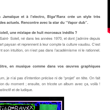
 Jamaïque et à l’electro, Biga*Ranx crée un style très
des actuels. Rencontre avec la star du “Vapor dub”.
oleil, une mixtape de huit morceaux inédits ?
int- Soleil, né dans les années 1970, et dont j’admire depuis
art paysan et reprennent à leur compte la culture vaudou. C’est
nt son intuition, on n’est pas dans l’académisme ni le rationnel.
vôtre, en musique comme dans vos œuvres graphiques
, je n’ai pas d’intention précise ni de “projet” en tête. On fait
ion du moment ; ensuite, on tricote un album avec ça, voilà !
inctif et de ludique.