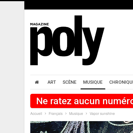
ART
SCÈNE
MUSIQUE
CHRONIQU
Ne ratez aucun numér
Accueil
Français
Musique
Vapor sunshine