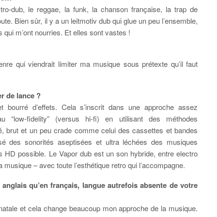
ctro-dub, le reggae, la funk, la chanson française, la trap de
. Bien sûr, il y a un leitmotiv dub qui glue un peu l’ensemble,
 qui m’ont nourries. Et elles sont vastes !
e qui viendrait limiter ma musique sous prétexte qu’il faut
er de lance ?
t bourré d’effets. Cela s’inscrit dans une approche assez
 “low-fidelity” (versus hi-fi) en utilisant des méthodes
tré, brut et un peu crade comme celui des cassettes et bandes
é des sonorités aseptisées et ultra léchées des musiques
us HD possible. Le Vapor dub est un son hybride, entre electro
la musique – avec toute l’esthétique retro qui l’accompagne.
anglais qu’en français, langue autrefois absente de votre
e natale et cela change beaucoup mon approche de la musique.