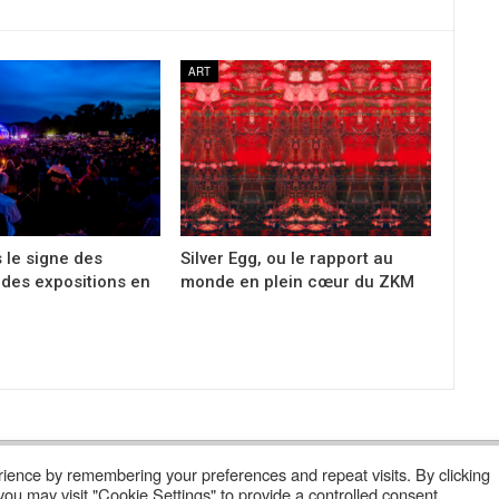
ART
 le signe des
Silver Egg, ou le rapport au
t des expositions en
monde en plein cœur du ZKM
ience by remembering your preferences and repeat visits. By clicking
Lire Les Anciens N°
S’abonner À Poly
Qui Sommes-Nous ?
ou may visit "Cookie Settings" to provide a controlled consent.