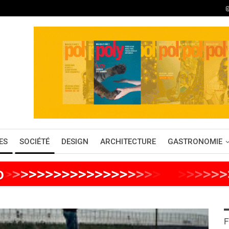
ES
SOCIÉTÉ
DESIGN
ARCHITECTURE
GASTRONOMIE
o
>
>
>
>
>
>
>
>
>
>
>
>
>
>
>
>
>
>
>
>
>
>
>
>
>
>
F