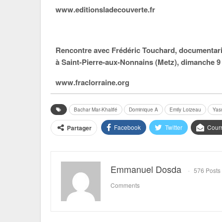
www.editionsladecouverte.fr
Rencontre avec Frédéric Touchard, documentaris
à Saint-Pierre-aux-Nonnains (Metz), dimanche 9 av
www.fraclorraine.org
Bachar Mar-Khalifé
Dominique A
Emily Loizeau
Yas
Facebook
Twitter
Courr
Partager
Emmanuel Dosda
576 Posts
Comments