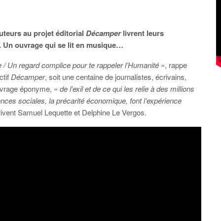
teurs au projet éditorial
Décamper
livrent leurs
. Un ouvrage qui se lit en musique…
ie / Un regard complice pour te rappeler l’Humanité
», rappe
ctif
Décamper
, soit une centaine de journalistes, écrivains,
ouvrage éponyme, «
de l’exil et de ce qui les relie à des millions
olences sociales, la précarité économique, font l’expérience
rivent Samuel Lequette et Delphine Le Vergos.