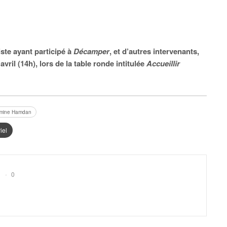
te ayant participé à
Décamper
, et d’autres intervenants,
ril (14h), lors de la table ronde intitulée
Accueillir
mine Hamdan
iel
0