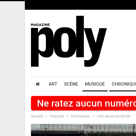
ART
SCÈNE
MUSIQUE
CHRONIQU
Ne ratez aucun numér
Accueil
Français
Chroniques
Une seule humanité