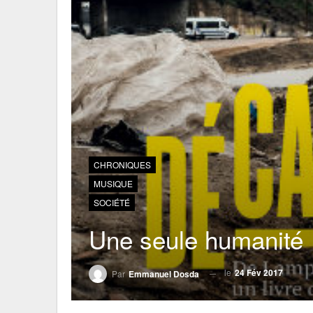
CHRONIQUES
MUSIQUE
SOCIÉTÉ
Une seule humanité
le
24 Fév 2017
Par
Emmanuel Dosda