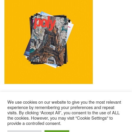
We use cookies on our website to give you the most relevant
experience by remembering your preferences and repeat
visits. By clicking “Accept All”, you consent to the use of ALL
Mentions Légales
Contacts
Où Trouver Poly ?
the cookies. However, you may visit "Cookie Settings" to
Lire Les Anciens N°
S’abonner À Poly
Qui Sommes-Nous ?
provide a controlled consent.
© 2025 – Magazine Poly – BKN