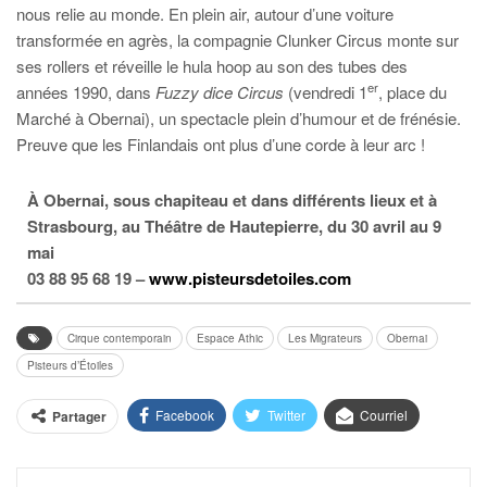
nous relie au monde. En plein air, autour d’une voiture
transformée en agrès, la compagnie Clunker Circus monte sur
ses rollers et réveille le hula hoop au son des tubes des
er
années 1990, dans
Fuzzy dice Circus
(vendredi 1
, place du
Marché à Obernai), un spectacle plein d’humour et de frénésie.
Preuve que les Finlandais ont plus d’une corde à leur arc !
À Obernai, sous chapiteau et dans différents lieux et à
Strasbourg, au Théâtre de Hautepierre, du 30 avril au 9
mai
03 88 95 68 19 –
www.pisteursdetoiles.com
Cirque contemporain
Espace Athic
Les Migrateurs
Obernai
Pisteurs d’Étoiles
Facebook
Twitter
Courriel
Partager