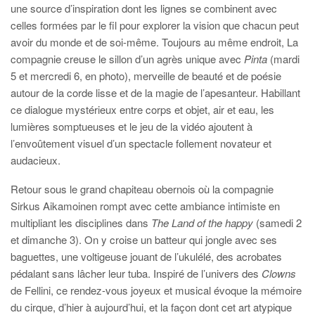
une source d’inspiration dont les lignes se combinent avec
celles formées par le fil pour explorer la vision que chacun peut
avoir du monde et de soi-même. Toujours au même endroit, La
compagnie creuse le sillon d’un agrès unique avec
Pinta
(mardi
5 et mercredi 6, en photo), merveille de beauté et de poésie
autour de la corde lisse et de la magie de l’apesanteur. Habillant
ce dialogue mystérieux entre corps et objet, air et eau, les
lumières somptueuses et le jeu de la vidéo ajoutent à
l’envoûtement visuel d’un spectacle follement novateur et
audacieux.
Retour sous le grand chapiteau obernois où la compagnie
Sirkus Aikamoinen rompt avec cette ambiance intimiste en
multipliant les disciplines dans
The Land of the happy
(samedi 2
et dimanche 3). On y croise un batteur qui jongle avec ses
baguettes, une voltigeuse jouant de l’ukulélé, des acrobates
pédalant sans lâcher leur tuba. Inspiré de l’univers des
Clowns
de Fellini, ce rendez-vous joyeux et musical évoque la mémoire
du cirque, d’hier à aujourd’hui, et la façon dont cet art atypique