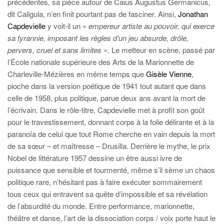
précédentes, sa pièce autour de Caius Augustus Germanicus,
dit Caligula, n’en finit pourtant pas de fasciner. Ainsi,
Jonathan
Capdevielle
y voit-il un «
empereur artiste au pouvoir, qui exerce
sa tyrannie, imposant les règles d’un jeu absurde, drôle,
pervers, cruel et sans limites
». Le metteur en scène, passé par
l’École nationale supérieure des Arts de la Marionnette de
Charleville-Mézières en même temps que
Gisèle Vienne
,
pioche dans la version poétique de 1941 tout autant que dans
celle de 1958, plus politique, parue deux ans avant la mort de
l’écrivain. Dans le rôle-titre, Capdevielle met à profit son goût
pour le travestissement, donnant corps à la folie délirante et à la
paranoïa de celui que tout Rome cherche en vain depuis la mort
de sa sœur – et maîtresse – Drusilla. Derrière le mythe, le prix
Nobel de littérature 1957 dessine un être aussi ivre de
puissance que sensible et tourmenté, même s’il sème un chaos
politique rare, n’hésitant pas à faire exécuter sommairement
tous ceux qui entravent sa quête d’impossible et sa révélation
de l’absurdité du monde. Entre performance, marionnette,
théâtre et danse, l’art de la dissociation corps / voix porte haut le