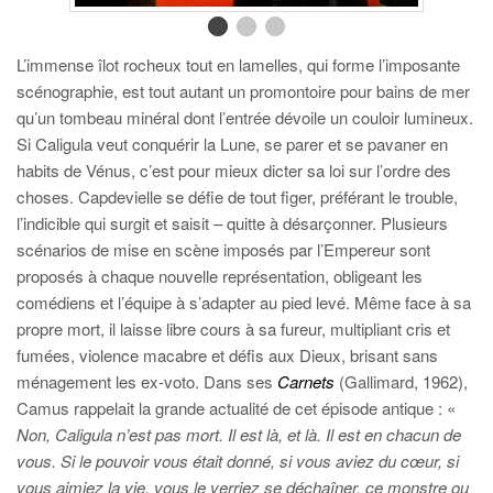
L’immense îlot rocheux tout en lamelles, qui forme l’imposante
scénographie, est tout autant un promontoire pour bains de mer
qu’un tombeau minéral dont l’entrée dévoile un couloir lumineux.
Si Caligula veut conquérir la Lune, se parer et se pavaner en
habits de Vénus, c’est pour mieux dicter sa loi sur l’ordre des
choses. Capdevielle se défie de tout figer, préférant le trouble,
l’indicible qui surgit et saisit – quitte à désarçonner. Plusieurs
scénarios de mise en scène imposés par l’Empereur sont
proposés à chaque nouvelle représentation, obligeant les
comédiens et l’équipe à s’adapter au pied levé. Même face à sa
propre mort, il laisse libre cours à sa fureur, multipliant cris et
fumées, violence macabre et défis aux Dieux, brisant sans
ménagement les ex-voto. Dans ses
Carnets
(Gallimard, 1962),
Camus rappelait la grande actualité de cet épisode antique : «
Non, Caligula n’est pas mort. Il est là, et là. Il est en chacun de
vous. Si le pouvoir vous était donné, si vous aviez du cœur, si
vous aimiez la vie, vous le verriez se déchaîner, ce monstre ou