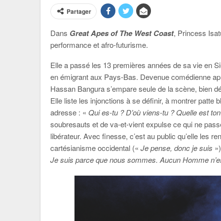
Partager
Dans
Great Apes of The West Coast
, Princess Isa
performance et afro-futurisme.
Elle a passé les 13 premières années de sa vie en Sie
en émigrant aux Pays-Bas. Devenue comédienne aprè
Hassan Bangura s’empare seule de la scène, bien dé
Elle liste les injonctions à se définir, à montrer patt
adresse : «
Qui es-tu ? D’où viens-tu ? Quelle est ton 
soubresauts et de va-et-vient expulse ce qui ne pass
libérateur. Avec finesse, c’est au public qu’elle les 
cartésianisme occidental («
Je pense, donc je suis
»)
Je suis parce que nous sommes. Aucun Homme n’est