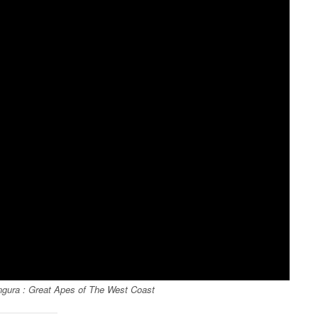
ngura :
Great
Apes of The West Coast