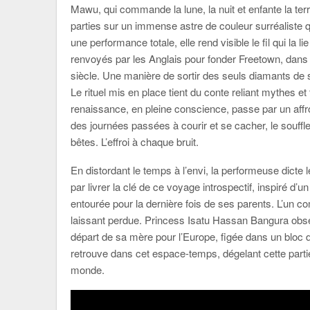
Mawu, qui commande la lune, la nuit et enfante la t
parties sur un immense astre de couleur surréaliste qui
une performance totale, elle rend visible le fil qui la 
renvoyés par les Anglais pour fonder Freetown, dans
siècle. Une manière de sortir des seuls diamants de s
Le rituel mis en place tient du conte reliant mythes et
renaissance, en pleine conscience, passe par un aff
des journées passées à courir et se cacher, le souff
bêtes. L’effroi à chaque bruit.
En distordant le temps à l’envi, la performeuse dicte le
par livrer la clé de ce voyage introspectif, inspiré d’
entourée pour la dernière fois de ses parents. L’un c
laissant perdue. Princess Isatu Hassan Bangura observe
départ de sa mère pour l’Europe, figée dans un bloc 
retrouve dans cet espace-temps, dégelant cette part
monde.