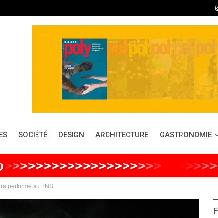
ES
SOCIÉTÉ
DESIGN
ARCHITECTURE
GASTRONOMIE
o
>
>
>
>
>
>
>
>
>
>
>
>
>
>
>
>
>
>
>
>
>
>
>
>
>
>
ura performe au TNS
F