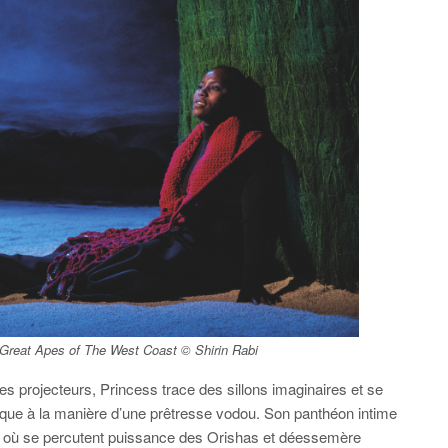
Great Apes of The West Coast
© Shirin Rabi
 des projecteurs, Princess trace des sillons imaginaires et se
oque à la manière d’une prêtresse vodou. Son panthéon intime
 où se percutent puissance des Orishas et déessemère