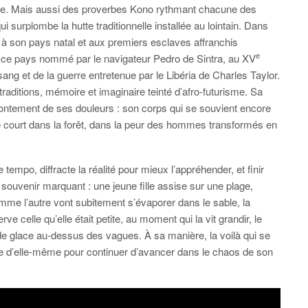
erre. Mais aussi des proverbes Kono rythmant chacune des
 surplombe la hutte traditionnelle installée au lointain. Dans
lie à son pays natal et aux premiers esclaves affranchis
e
 ce pays nommé par le navigateur Pedro de Sintra, au XV
ang et de la guerre entretenue par le Libéria de Charles Taylor.
 traditions, mémoire et imaginaire teinté d’afro-futurisme. Sa
rontement de ses douleurs : son corps qui se souvient encore
le court dans la forêt, dans la peur des hommes transformés en
 tempo, diffracte la réalité pour mieux l’appréhender, et finir
un souvenir marquant : une jeune fille assise sur une plage,
omme l’autre vont subitement s’évaporer dans le sable, la
 celle qu’elle était petite, au moment qui la vit grandir, le
de glace au-dessus des vagues. À sa manière, la voilà qui se
ie d’elle-même pour continuer d’avancer dans le chaos de son