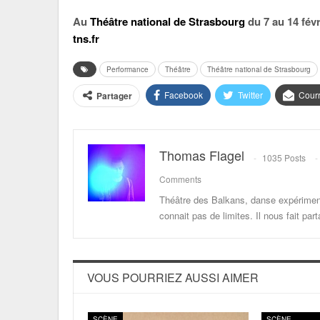
Au
Théâtre national de Strasbourg
du 7 au 14 févr
tns.fr
Performance
Théâtre
Théâtre national de Strasbourg
Facebook
Twitter
Courr
Partager
Thomas Flagel
1035 Posts
Comments
Théâtre des Balkans, danse expériment
connait pas de limites. Il nous fait p
VOUS POURRIEZ AUSSI AIMER
SCÈNE
SCÈNE