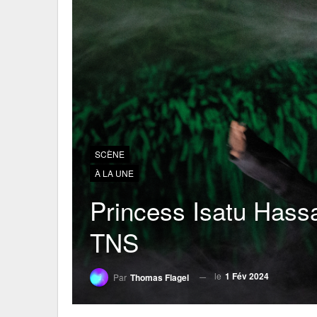
SCÈNE
À LA UNE
Princess Isatu Hass
TNS
le
1 Fév 2024
Par
Thomas Flagel