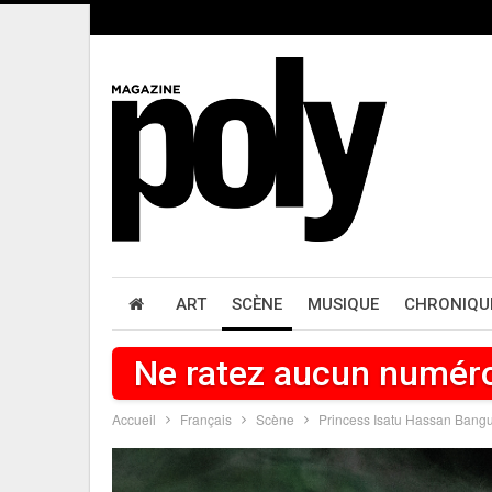
ART
SCÈNE
MUSIQUE
CHRONIQU
Ne ratez aucun numér
Accueil
Français
Scène
Princess Isatu Hassan Bang