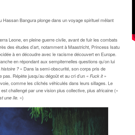
tu Hassan Bangura plonge dans un voyage spirituel mêlant
rra Leone, en pleine guerre civile, avant de fuir les combats
s des études d’art, notamment à Maastricht, Princess Isatu
cidée à en découdre avec le racisme découvert en Europe.
e blanche en répondant aux sempiternelles questions qu’on lui
histoire ?
» Dans la semi-obscurité, son corps pris de
e pas. Répète jusqu’au dégoût et au cri d’un «
Fuck it
»
renvoie, comme les clichés véhiculés dans leurs sillages. Le
 est challengé par une vision plus collective, plus africaine («
 une île.
»)