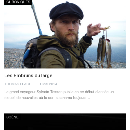
CHRONIQUES
Les Embruns du large
THOMAS FLAGEL
1 Mai 2014
Le grand voyageur Sylvain Tesson publie en ce début d’année un
recueil de nouvelles où le sort s’acharne toujours…
SCÈNE