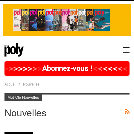
>
>
>
>
>
>
>
>
>
>
>
>
>
>
>
>
>
<
<
<
<
<
<
<
<
Abonnez-vous !
Accueil
Nouvelles
Mot Clé Nouvelles
Nouvelles