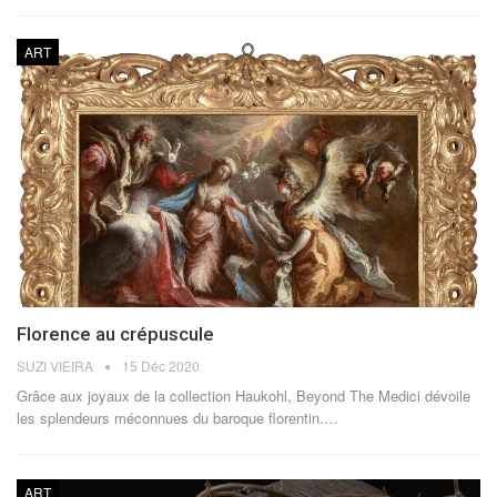
ART
Florence au crépuscule
SUZI VIEIRA
15 Déc 2020
Grâce aux joyaux de la collection Haukohl, Beyond The Medici dévoile
les splendeurs méconnues du baroque florentin.…
ART