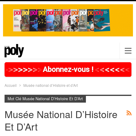
>
>
>
>
>
>
>
>
>
>
>
>
>
>
>
>
>
<
<
<
<
<
<
<
<
Abonnez-vous !
Accueil
Musée national d’Histoire et d’Art
Mot Clé Musée National D’Histoire Et D’Art
Musée National D’Histoire
Et D’Art