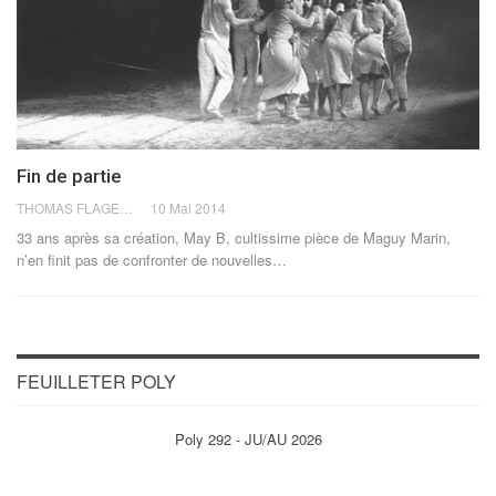
Fin de partie
THOMAS FLAGEL
10 Mai 2014
33 ans après sa création, May B, cultissime pièce de Maguy Marin,
n’en finit pas de confronter de nouvelles…
FEUILLETER POLY
Poly 292 - JU/AU 2026