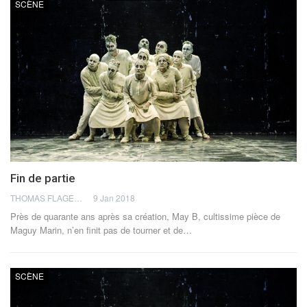
SCÈNE
Fin de partie
THOMAS FLAGEL
9 Jan 2018
Près de quarante ans après sa création, May B, cultissime pièce de
Maguy Marin, n’en finit pas de tourner et de…
SCÈNE