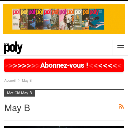
>
>
>
>
>
>
>
>
>
>
>
>
>
>
>
>
>
<
<
<
<
<
<
<
<
Abonnez-vous !
Accueil
May B
Mot Clé May B
May B