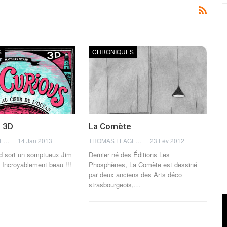
S
CHRONIQUES
n 3D
La Comète
THOMAS FLAGEL
14 Jan 2013
THOMAS FLAGEL
23 Fév 2012
rd sort un somptueux Jim
Dernier né des Éditions Les
 Incroyablement beau !!!
Phosphènes, La Comète est dessiné
par deux anciens des Arts déco
strasbourgeois,…