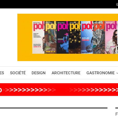
ES
SOCIÉTÉ
DESIGN
ARCHITECTURE
GASTRONOMIE
o
>
>
>
>
>
>
>
>
>
>
>
>
>
>
>
>
>
>
>
>
>
>
>
>
>
F