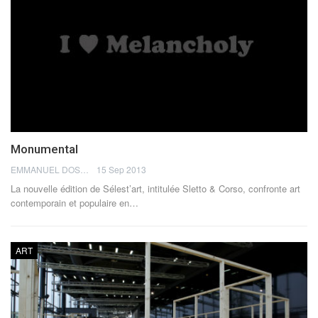
Monumental
EMMANUEL DOSDA
15 Sep 2013
La nouvelle édition de Sélest’art, intitulée Sletto & Corso, confronte art
contemporain et populaire en…
ART