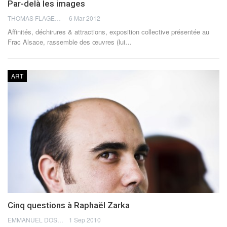
Par-delà les images
THOMAS FLAGEL
6 Mar 2012
Affinités, déchirures & attractions, exposition collective présentée au
Frac Alsace, rassemble des œuvres (lui…
ART
Cinq questions à Raphaël Zarka
EMMANUEL DOSDA
1 Sep 2010