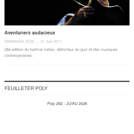
Aventuriers audacieux
EMMANUEL DOSDA
21 Juin 2011
28e édition du festival météo, défricheur du jazz et des musiques
contemporaines.
FEUILLETER POLY
Poly 292 - JU/AU 2026