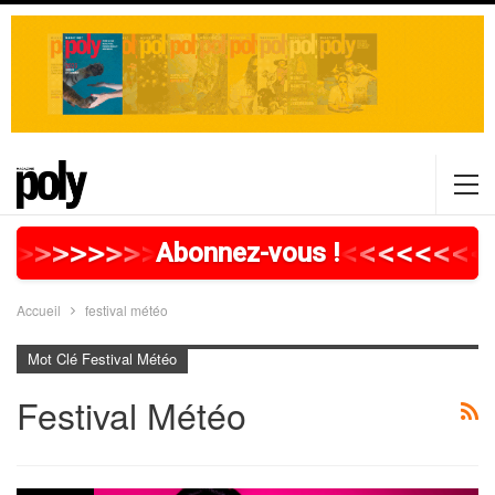
>
>
>
>
>
>
>
>
>
>
>
>
>
>
>
>
>
<
<
<
<
<
<
<
<
Abonnez-vous !
Accueil
festival météo
Mot Clé Festival Météo
Festival Météo