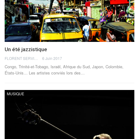
Un été jazzistique
FLORENT SERVIA
6 Juin 2017
Congo, Trinité-et-Tobago, Israël, Afrique du Sud, Japon, Colombie,
États-Unis… Les artistes conviés lors des…
MUSIQUE