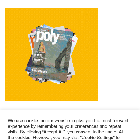
We use cookies on our website to give you the most relevant
experience by remembering your preferences and repeat
visits. By clicking “Accept All”, you consent to the use of ALL
Mentions Légales
Contacts
Où Trouver Poly ?
the cookies. However, you may visit "Cookie Settings" to