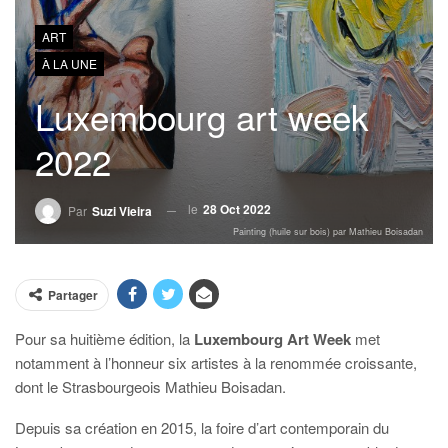
ART
À LA UNE
Luxembourg art week
2022
le
28 Oct 2022
Par
Suzi Vieira
Painting (huile sur bois) par Mathieu Boisadan
Partager
Pour sa huitième édition, la
Luxembourg Art Week
met
notamment à l’honneur six artistes à la renommée croissante,
dont le Strasbourgeois Mathieu Boisadan.
Depuis sa création en 2015, la foire d’art contemporain du