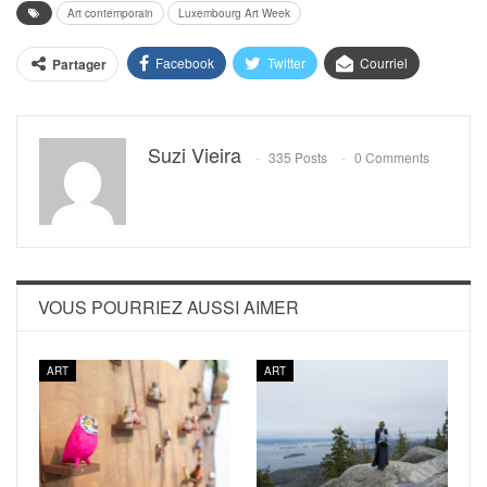
Art contemporain
Luxembourg Art Week
Facebook
Twitter
Courriel
Partager
Suzi Vieira
335 Posts
0 Comments
VOUS POURRIEZ AUSSI AIMER
ART
ART