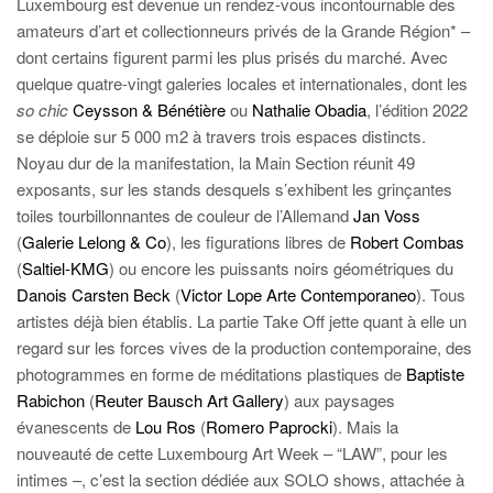
Luxembourg est devenue un rendez-vous incontournable des
amateurs d’art et collectionneurs privés de la Grande Région* –
dont certains figurent parmi les plus prisés du marché. Avec
quelque quatre-vingt galeries locales et internationales, dont les
so chic
Ceysson & Bénétière
ou
Nathalie Obadia
, l’édition 2022
se déploie sur 5 000 m2 à travers trois espaces distincts.
Noyau dur de la manifestation, la Main Section réunit 49
exposants, sur les stands desquels s’exhibent les grinçantes
toiles tourbillonnantes de couleur de l’Allemand
Jan Voss
(
Galerie Lelong & Co
), les figurations libres de
Robert Combas
(
Saltiel-KMG
) ou encore les puissants noirs géométriques du
Danois Carsten Beck
(
Victor Lope Arte Contemporaneo
). Tous
artistes déjà bien établis. La partie Take Off jette quant à elle un
regard sur les forces vives de la production contemporaine, des
photogrammes en forme de méditations plastiques de
Baptiste
Rabichon
(
Reuter Bausch Art Gallery
) aux paysages
évanescents de
Lou Ros
(
Romero Paprocki
). Mais la
nouveauté de cette Luxembourg Art Week – “LAW”, pour les
intimes –, c’est la section dédiée aux SOLO shows, attachée à