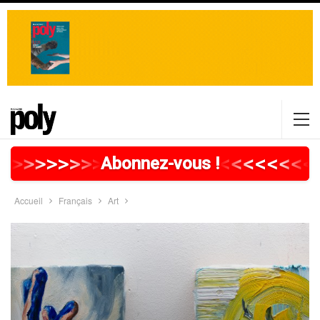
>
>
>
>
>
>
>
>
>
>
>
>
>
>
>
>
>
<
<
<
<
<
<
<
<
Abonnez-vous !
Accueil
Français
Art