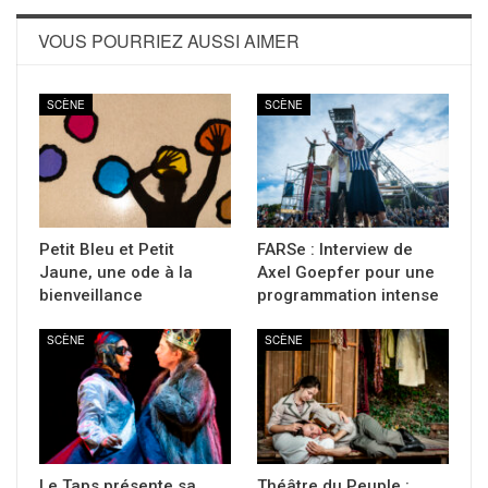
VOUS POURRIEZ AUSSI AIMER
SCÈNE
SCÈNE
Petit Bleu et Petit
FARSe : Interview de
Jaune, une ode à la
Axel Goepfer pour une
bienveillance
programmation intense
SCÈNE
SCÈNE
Le Taps présente sa
Théâtre du Peuple :