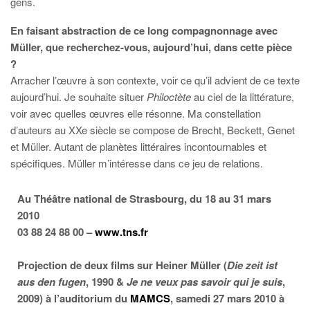
gens.
En faisant abstraction de ce long compagnonnage avec
Müller, que recherchez-vous, aujourd’hui, dans cette pièce
?
Arracher l’œuvre à son contexte, voir ce qu’il advient de ce texte
aujourd’hui. Je souhaite situer
Philoctète
au ciel de la littérature,
voir avec quelles œuvres elle résonne. Ma constellation
d’auteurs au XXe siècle se compose de Brecht, Beckett, Genet
et Müller. Autant de planètes littéraires incontournables et
spécifiques. Müller m’intéresse dans ce jeu de relations.
Au Théâtre national de Strasbourg, du 18 au 31 mars
2010
03 88 24 88 00 –
www.tns.fr
Projection de deux films sur Heiner Müller (
Die zeit ist
aus den fugen
, 1990 &
Je ne veux pas savoir qui je suis
,
2009) à l’auditorium du
MAMCS
, samedi 27 mars 2010 à