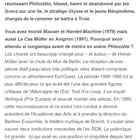
réunissant Philoctète, blessé, banni et abandonné par les
Grecs sur une île, le stratège Ulysse et le jeune Néoptolème,
chargés de le ramener se battre à Troie.
Vous avez monté
Mauser
et
Hamlet-Machine
(1979) mais
aussi
Le Cas Müller
en Avignon (1991)
. Pourquoi avoir
attendu si longtemps avant de mettre en scène
Philoctète
?
Les choses ont beaucoup changé pour – et autour – de Heiner
Müller avec la chute du Mur de Berlin. La réception de ses
pièces était jusqu’alors très politique, elles étaient comprises
comme un affrontement Est/Ouest. La période 1990-1995 fut la
plus difficile pour lui qui avait été l’une des grandes figures
critiques de l’Allemagne de l’Est. Tout d’un coup, il se voyait
distingué (Prix Europa) et pouvait monter ses pièces. En 1989,
cette reconnaissance et ce statut l’ont conduit à devenir
président de l’Académie des Arts et à prendre la direction du
Berliner Ensemble, le théâtre mythique de Brecht. Il voulait ainsi
sauver deux institutions menacées de l’ex-RDA. La polémique
fut grande : lui qui avait eu une position si singulière depuis tant