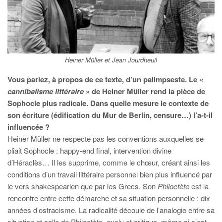
Heiner Müller et Jean Jourdheuil
V
ous parlez, à propos de ce texte, d’un palimpseste. Le
«
cannibalisme littéraire
» de Heiner Müller rend la pièce de
Sophocle plus radicale. Dans quelle mesure le contexte de
son écriture (édification du Mur de Berlin, censure…) l’a-t-il
influencée ?
Heiner Müller ne respecte pas les conventions auxquelles se
pliait Sophocle : happy-end final, intervention divine
d’Héraclès… Il les supprime, comme le chœur, créant ainsi les
conditions d’un travail littéraire personnel bien plus influencé par
le vers shakespearien que par les Grecs. Son
Philoctète
est la
rencontre entre cette démarche et sa situation personnelle : dix
années d’ostracisme. La radicalité découle de l’analogie entre sa
situation et celle de Philoctète, exclu et critique, même si c’est