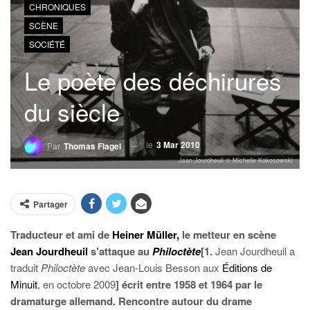
CHRONIQUES
SCÈNE
SOCIÉTÉ
Le poète des déchirures
du siècle
le
3 Mar 2010
Par
Thomas Flagel
Jean Jourdheuil © Michelle Kokosowski
Partager
Traducteur et ami de
Heiner Müller,
le metteur en scène
Jean Jourdheuil
s’attaque au
Philoctète
[1.
Jean Jourdheuil a
traduit
Philoctète
avec Jean-Louis Besson aux
Éditions de
Minuit
, en octobre 2009
] écrit entre 1958 et 1964 par le
dramaturge allemand. Rencontre autour du drame