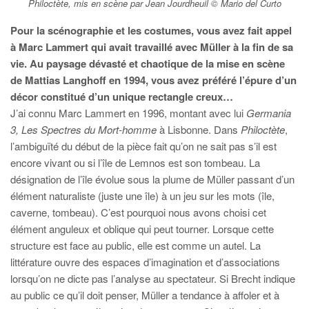
Philoctète, mis en scène par Jean Jourdheuil © Mario del Curto
Pour la scénographie et les costumes, vous avez fait appel
à Marc Lammert qui avait travaillé avec Müller à la fin de sa
vie. Au paysage dévasté et chaotique de la mise en scène
de Mattias Langhoff en 1994, vous avez préféré l’épure d’un
décor constitué d’un unique rectangle creux…
J’ai connu Marc Lammert en 1996, montant avec lui
Germania
3, Les Spectres du Mort-homme
à Lisbonne. Dans
Philoctète
,
l’ambiguïté du début de la pièce fait qu’on ne sait pas s’il est
encore vivant ou si l’île de Lemnos est son tombeau. La
désignation de l’île évolue sous la plume de Müller passant d’un
élément naturaliste (juste une île) à un jeu sur les mots (île,
caverne, tombeau). C’est pourquoi nous avons choisi cet
élément anguleux et oblique qui peut tourner. Lorsque cette
structure est face au public, elle est comme un autel. La
littérature ouvre des espaces d’imagination et d’associations
lorsqu’on ne dicte pas l’analyse au spectateur. Si Brecht indique
au public ce qu’il doit penser, Müller a tendance à affoler et à