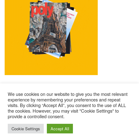
We use cookies on our website to give you the most relevant
experience by remembering your preferences and repeat
visits. By clicking “Accept All”, you consent to the use of ALL
Mentions Légales
Contacts
Où Trouver Poly ?
the cookies. However, you may visit "Cookie Settings" to
Lire Les Anciens N°
S’abonner À Poly
Qui Sommes-Nous ?
provide a controlled consent.
© 2025 – Magazine Poly – BKN
Cookie Settings
Accept All