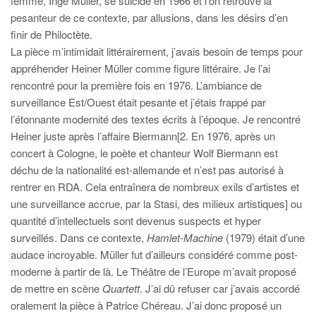
femme, Inge Müller, se suicide en 1966 et l’on retrouve la
pesanteur de ce contexte, par allusions, dans les désirs d’en
finir de Philoctète.
La pièce m’intimidait littérairement, j’avais besoin de temps pour
appréhender Heiner Müller comme figure littéraire. Je l’ai
rencontré pour la première fois en 1976. L’ambiance de
surveillance Est/Ouest était pesante et j’étais frappé par
l’étonnante modernité des textes écrits à l’époque. Je rencontré
Heiner juste après l’affaire Biermann[2. En 1976, après un
concert à Cologne, le poète et chanteur Wolf Biermann est
déchu de la nationalité est-allemande et n’est pas autorisé à
rentrer en RDA. Cela entraînera de nombreux exils d’artistes et
une surveillance accrue, par la Stasi, des milieux artistiques] ou
quantité d’intellectuels sont devenus suspects et hyper
surveillés. Dans ce contexte,
Hamlet-Machine
(1979) était d’une
audace incroyable. Müller fut d’ailleurs considéré comme post-
moderne à partir de là. Le Théâtre de l’Europe m’avait proposé
de mettre en scène
Quartett
. J’ai dû refuser car j’avais accordé
oralement la pièce à Patrice Chéreau. J’ai donc proposé un