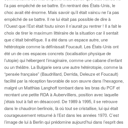
l’a pas empêché de se battre. En rentrant des États-Unis, le
choc avait été énorme. Mais savoir qu’il était vaincu ne l’a pas
empêché de se battre. Il ne lui était pas possible de dire à
l’Ouest que l’Est était foutu sinon il n’aurait pu rentrer ! Il a fait le
choix de tirer le maximum littéraire de la situation car il sentait
que c’était bénéfique. Il a été dans un espace autre, une
hétérotopie comme la définissait Foucault. Les États-Unis ont
été un de ces espaces concrets (localisation physique de
l’utopie) qui hébergent l’imaginaire, comme une cabane d’enfant
ou un théâtre. La Bulgarie sera une autre hétérotopie, comme la
“pensée française” (Baudrillard, Derrida, Deleuze et Foucault)
facilité par la réception favorable de son œuvre dans l’hexagone,
malgré un Matthias Langhoff tombant dans les bras du PCF et
recréant une petite RDA à Aubervilliers, position avec laquelle
j’étais tout à fait en désaccord. De 1989 à 1995, il se retrouve
dans le chaudron berlinois, là où tout se cristallise, lui qui était
courageusement retourné à l’Est dans les années 1970. C’est
l’image de lui à Berlin qui prédomine aujourd’hui dans l’esprit des