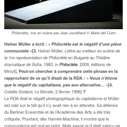
Philoctète, mis en scène par Jean Jourdheuil © Mario del Curto
Heiner Müller a écrit :
«
Philoctète est le négatif d’une pièce
communiste
»
[3.
Heiner Müller,
Lettre au metteur en scène de
la 1re représentation de Philoctète en Bulgarie au Théâtre
dramatique de Sofia
, 1983, in
Philoctète
, 2009, éditions de
Minuit]
.
Peut-on chercher à comprendre cette phrase en la
rapprochant de ce qu’il disait de la RDA :
«
Nous n’étions
que le négatif du capitalisme, pas son alternative…
»
[4.
Colette Godard, Le Monde, 2 février 1996]
?
La RDA était le négatif photographique du capitalisme et Müller
est clair sur le fait qu’il n’y avait rien à en attendre. Sa défense
du Berliner Ensemble et de l’Académie des Arts a été très
critiquée. Pourtant, dès
Hamlet-Machine
, il montre que le
communisme est mal en point. Mais savoir qu’il était vaincu ne