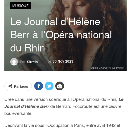
MUSIQUE
Le Journal d’Hélène
Berr à l’Opéra national
du Rhin
le
30 Nov 2023
Par
Skrein
Adèle Charvet © Le Philtre
Partager
Créé dans une version scénique à l’Opéra national du Rhin,
Le
Journal d’Hélène Berr
de Bernard Foccroulle est une œuvre
bouleversante.
Décrivant la vie sous l’Occupation à Paris, entre avril 1942 et