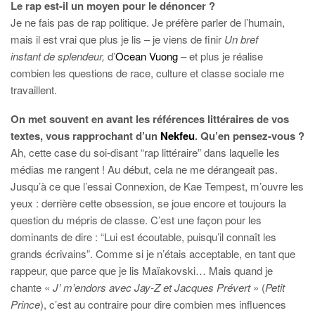
Le rap est-il un moyen pour le dénoncer ?
Je ne fais pas de rap politique. Je préfère parler de l’humain,
mais il est vrai que plus je lis – je viens de finir
Un bref
instant de splendeur,
d’
Ocean Vuong
– et plus je réalise
combien les questions de race, culture et classe sociale me
travaillent.
On met souvent en avant les références littéraires de vos
textes, vous rapprochant d’un
Nekfeu
. Qu’en pensez-vous ?
Ah, cette case du soi-disant “rap littéraire” dans laquelle les
médias me rangent ! Au début, cela ne me dérangeait pas.
Jusqu’à ce que l’essai Connexion, de Kae Tempest, m’ouvre les
yeux : derrière cette obsession, se joue encore et toujours la
question du mépris de classe. C’est une façon pour les
dominants de dire : “Lui est écoutable, puisqu’il connaît les
grands écrivains”. Comme si je n’étais acceptable, en tant que
rappeur, que parce que je lis Maïakovski… Mais quand je
chante «
J’ m’endors avec Jay-Z et Jacques Prévert
» (
Petit
Prince
), c’est au contraire pour dire combien mes influences