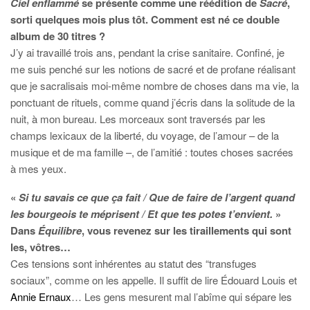
Ciel enflammé
se présente comme une réédition de
Sacré
,
sorti quelques mois plus tôt. Comment est né ce double
album de 30 titres ?
J’y ai travaillé trois ans, pendant la crise sanitaire. Confiné, je
me suis penché sur les notions de sacré et de profane réalisant
que je sacralisais moi-même nombre de choses dans ma vie, la
ponctuant de rituels, comme quand j’écris dans la solitude de la
nuit, à mon bureau. Les morceaux sont traversés par les
champs lexicaux de la liberté, du voyage, de l’amour – de la
musique et de ma famille –, de l’amitié : toutes choses sacrées
à mes yeux.
«
Si tu savais ce que ça fait / Que de faire de l’argent quand
les bourgeois te méprisent / Et que tes potes t’envient.
»
Dans
Équilibre
, vous revenez sur les tiraillements qui sont
les,
vôtres…
Ces tensions sont inhérentes au statut des “transfuges
sociaux”, comme on les appelle. Il suffit de lire Édouard Louis et
Annie Ernaux
… Les gens mesurent mal l’abîme qui sépare les