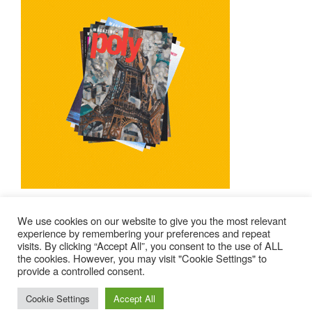
We use cookies on our website to give you the most relevant
experience by remembering your preferences and repeat
visits. By clicking “Accept All”, you consent to the use of ALL
Mentions Légales
Contacts
Où Trouver Poly ?
the cookies. However, you may visit "Cookie Settings" to
Lire Les Anciens N°
S’abonner À Poly
Qui Sommes-Nous ?
provide a controlled consent.
© 2025 – Magazine Poly – BKN
Cookie Settings
Accept All