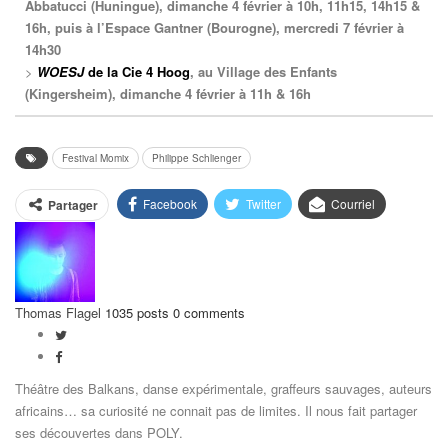
Abbatucci (Huningue), dimanche 4 février à 10h, 11h15, 14h15 &
16h, puis à l’Espace Gantner (Bourogne), mercredi 7 février à
14h30
>
WOESJ
de la Cie 4 Hoog
, au Village des Enfants
(Kingersheim), dimanche 4 février à 11h & 16h
Festival Momix
Philippe Schlienger
Facebook
Twitter
Courriel
Partager
Thomas Flagel
1035 posts
0 comments
Théâtre des Balkans, danse expérimentale, graffeurs sauvages, auteurs
africains… sa curiosité ne connait pas de limites. Il nous fait partager
ses découvertes dans POLY.