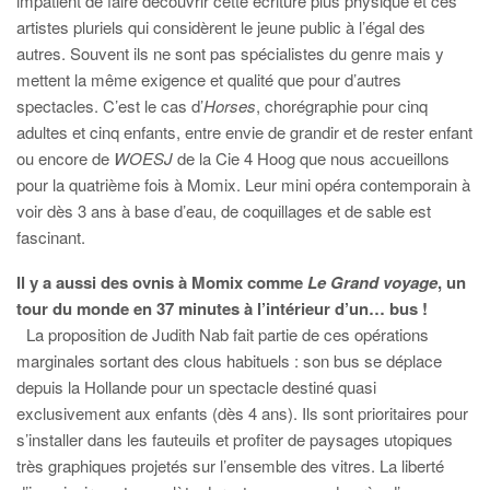
impatient de faire découvrir cette écriture plus physique et ces
artistes pluriels qui considèrent le jeune public à l’égal des
autres. Souvent ils ne sont pas spécialistes du genre mais y
mettent la même exigence et qualité que pour d’autres
spectacles. C’est le cas d’
Horses
, chorégraphie pour cinq
adultes et cinq enfants, entre envie de grandir et de rester enfant
ou encore de
WOESJ
de la Cie 4 Hoog que nous accueillons
pour la quatrième fois à Momix. Leur mini opéra contemporain à
voir dès 3 ans à base d’eau, de coquillages et de sable est
fascinant.
Il y a aussi des ovnis à Momix comme
Le Grand voyage
, un
tour du monde en 37 minutes à l’intérieur d’un… bus !
La proposition de Judith Nab fait partie de ces opérations
marginales sortant des clous habituels : son bus se déplace
depuis la Hollande pour un spectacle destiné quasi
exclusivement aux enfants (dès 4 ans). Ils sont prioritaires pour
s’installer dans les fauteuils et profiter de paysages utopiques
très graphiques projetés sur l’ensemble des vitres. La liberté