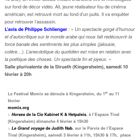
sur fond de décor vidéo. Ali, jeune réalisateur fou de cinéma
américain, est retrouvé mort au fond d’un puits. Il va enquêter
pour retrouver l’assassin.
L’avis de Philippe Schlienger
: «
Un spectacle gorgé d’humour
et d’autocritique sur le monde arabe qui nous fait redécouvrir la
force banale des sentiments les plus simples (jalousie,
colère…). L’anecdotique du quotidien est mise en relation avec
la poétique des choses. Un spectacle fin et joyeux.
»
Salle plurivalente de la Strueth (Kingersheim), samedi 10
février à 20h
er
Le Festival Momix se déroule à Kingersheim, du 1
au 11
février
momix.org
>
Horses
de la Cie Kabinet K & Hetpaleis
, à l’Espace Tival
(Kingersheim) dimanche 4 février à 15h30
>
Le Grand voyage
de Judith Nab
, sur le Parvis de l’Espace
Tival (Kingersheim), samedi 3 février à 11h, 15h30 & 17h, place