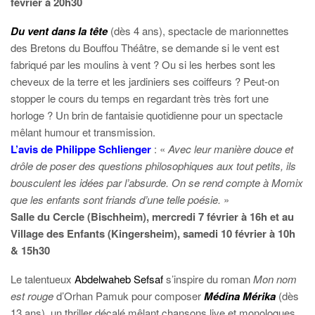
février à 20h30
Du vent dans la tête
(dès 4 ans), spectacle de marionnettes
des Bretons du Bouffou Théâtre, se demande si le vent est
fabriqué par les moulins à vent ? Ou si les herbes sont les
cheveux de la terre et les jardiniers ses coiffeurs ? Peut-on
stopper le cours du temps en regardant très très fort une
horloge ? Un brin de fantaisie quotidienne pour un spectacle
mêlant humour et transmission.
L’avis de Philippe Schlienger
: «
Avec leur manière douce et
drôle de poser des questions philosophiques aux tout petits, ils
bousculent les idées par l’absurde. On se rend compte à Momix
que les enfants sont friands d’une telle poésie.
»
Salle du Cercle (Bischheim), mercredi 7 février à 16h et au
Village des Enfants (Kingersheim), samedi 10 février à 10h
& 15h30
Le talentueux
Abdelwaheb Sefsaf
s’inspire du roman
Mon nom
est rouge
d’Orhan Pamuk pour composer
Médina Mérika
(dès
13 ans), un thriller décalé mêlant chansons live et monologues