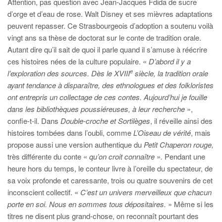
Attention, pas question avec Jean-Jacques Fdida de sucre
d’orge et d’eau de rose. Walt Disney et ses mièvres adaptations
peuvent repasser. Ce Strasbourgeois d’adoption a soutenu voilà
vingt ans sa thèse de doctorat sur le conte de tradition orale.
Autant dire qu’il sait de quoi il parle quand il s’amuse à réécrire
ces histoires nées de la culture populaire. «
D’abord il y a
e
l’exploration des sources. Dès le XVIII
siècle, la tradition orale
ayant tendance à disparaître, des ethnologues et des folkloristes
ont entrepris un collectage de ces contes. Aujourd’hui je fouille
dans les bibliothèques poussiéreuses, à leur recherche
»,
confie-t-il. Dans
Double-croche et Sortilèges
, il réveille ainsi des
histoires tombées dans l’oubli, comme
L’Oiseau de vérité
, mais
propose aussi une version authentique du
Petit Chaperon rouge,
très différente du conte
«
qu’on croit connaître
»
.
Pendant une
heure
hors du temps, le conteur livre à l’oreille du spectateur, de
sa voix profonde et caressante, trois ou quatre souvenirs de cet
inconscient collectif. «
C’est un univers merveilleux que chacun
porte en soi. Nous en sommes tous dépositaires.
» Même si les
titres ne disent plus grand-chose, on reconnaît pourtant des