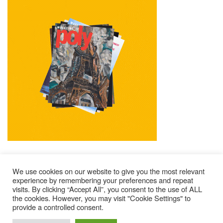
We use cookies on our website to give you the most relevant
experience by remembering your preferences and repeat
visits. By clicking “Accept All”, you consent to the use of ALL
Mentions Légales
Contacts
Où Trouver Poly ?
the cookies. However, you may visit "Cookie Settings" to
Lire Les Anciens N°
S’abonner À Poly
Qui Sommes-Nous ?
provide a controlled consent.
© 2025 – Magazine Poly – BKN