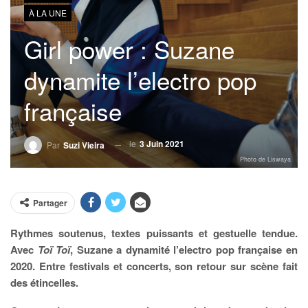
À LA UNE
Girl power : Suzane
dynamite l’electro pop
française
le
3 Juin 2021
Par
Suzi Vieira
Photo de Liswaya
Partager
Rythmes soutenus, textes puissants et gestuelle tendue.
Avec
Toï Toï
, Suzane a dynamité l’electro pop française en
2020. Entre festivals et concerts, son retour sur scène fait
des étincelles.