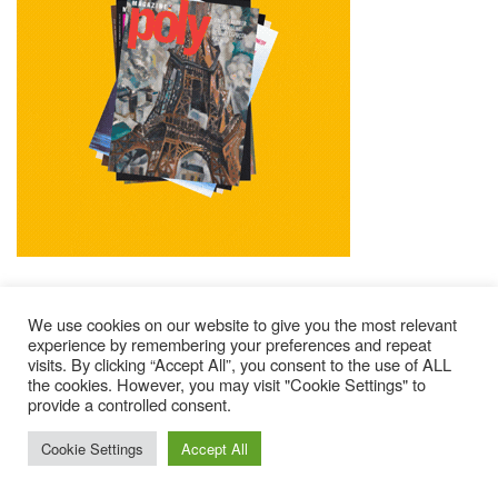
We use cookies on our website to give you the most relevant
experience by remembering your preferences and repeat
visits. By clicking “Accept All”, you consent to the use of ALL
Mentions Légales
Contacts
Où Trouver Poly ?
the cookies. However, you may visit "Cookie Settings" to
provide a controlled consent.
Lire Les Anciens N°
S’abonner À Poly
Qui Sommes-Nous ?
© 2025 – Magazine Poly – BKN
Cookie Settings
Accept All