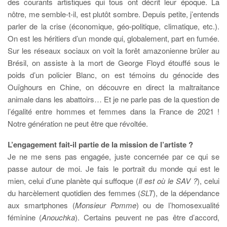
des courants artistiques qui tous ont décrit leur époque. La
nôtre, me semble-t-il, est plutôt sombre. Depuis petite, j’entends
parler de la crise (économique, géo-politique, climatique, etc.).
On est les héritiers d’un monde qui, globalement, part en fumée.
Sur les réseaux sociaux on voit la forêt amazonienne brûler au
Brésil, on assiste à la mort de George Floyd étouffé sous le
poids d’un policier Blanc, on est témoins du génocide des
Ouïghours en Chine, on découvre en direct la maltraitance
animale dans les abattoirs… Et je ne parle pas de la question de
l’égalité entre hommes et femmes dans la France de 2021 !
Notre génération ne peut être que révoltée.
L’engagement fait-il partie de la mission de l’artiste ?
Je ne me sens pas engagée, juste concernée par ce qui se
passe autour de moi. Je fais le portrait du monde qui est le
mien, celui d’une planète qui suffoque (
Il est où le SAV ?
), celui
du harcèlement quotidien des femmes (
SLT
), de la dépendance
aux smartphones (
Monsieur Pomme
) ou de l’homosexualité
féminine (
Anouchka
). Certains peuvent ne pas être d’accord,