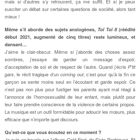
mais si d’autres s’y retrouvent, ça me suffit. Et si je peux
susciter un débat sur certaines questions de société, alors tant
mieux !
Même s’il aborde des sujets anxiogènes,
Toï Toï II
(réédité
début 2021, augmenté de cinq titres) reste lumineux, et
dansant…
J’aime le clair-obscur. Même si j’aborde des choses assez
sombres, j’essaye de garder un message d’espoir,
d’acceptation de soi et de respect de l’autre. Quand j’écris
P’tit
gars
, le récit tragique d’un
coming out
, c’est pour qu’à la fin ce
garçon se sente moins seul en l’écoutant et garde espoir. Ce
n’est pas non plus pour fustiger les parents ayant mal réagi à
l’annonce de l’homosexualité de leur enfant, mais plutôt pour
leur faire prendre conscience de la violence de certains propos.
La musique est un outil formidable pour adoucir les mœurs, plus
efficace que n’importe quel discours.
Qu’est-ce que vous écoutez en ce moment ?
Je suis en boucle sur l’album
Cold Fact
, de Sixto Rodriguez. Et