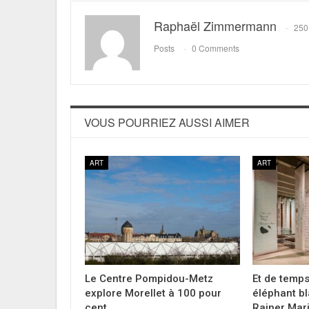
Raphaël Zimmermann
250
Posts
0 Comments
VOUS POURRIEZ AUSSI AIMER
ART
ART
Le Centre Pompidou-Metz
Et de temp
explore Morellet à 100 pour
éléphant bl
cent
Rainer Mar