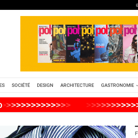
ES
SOCIÉTÉ
DESIGN
ARCHITECTURE
GASTRONOMIE
o
>
>
>
>
>
>
>
>
>
>
>
>
>
>
>
>
>
>
>
>
>
>
>
>
F