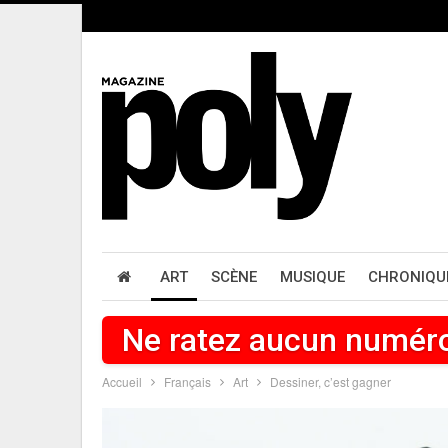
ART
SCÈNE
MUSIQUE
CHRONIQU
Ne ratez aucun numér
Accueil
Français
Art
Dessiner, c’est gagner