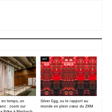
ART
s en temps, un
Silver Egg, ou le rapport au
anc : zoom sur
monde en plein cœur du ZKM
ia Rilke à Marbach