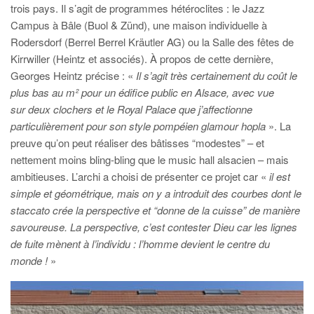
trois pays. Il s’agit de programmes hétéroclites : le Jazz
Campus à Bâle (Buol & Zünd), une maison individuelle à
Rodersdorf (Berrel Berrel Kräutler AG) ou la Salle des fêtes de
Kirrwiller (Heintz et associés). À propos de cette dernière,
Georges Heintz précise : «
Il s’agit très certainement du coût le
plus bas au m² pour un édifice public en Alsace, avec vue
sur deux clochers et le Royal Palace que j’affectionne
particulièrement pour son style pompéien glamour hopla
». La
preuve qu’on peut réaliser des bâtisses “modestes” – et
nettement moins bling-bling que le music hall alsacien – mais
ambitieuses. L’archi a choisi de présenter ce projet car «
il est
simple et géométrique, mais on y a introduit des courbes dont le
staccato crée la perspective et “donne de la cuisse” de manière
savoureuse. La perspective, c’est contester Dieu car les lignes
de fuite mènent à l’individu : l’homme devient le centre du
monde !
»