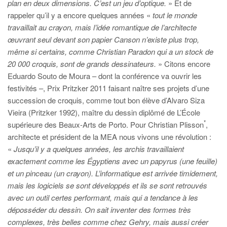
plan en deux dimensions. C’est un jeu d’optique.
» Et de
rappeler qu’il y a encore quelques années «
tout le monde
travaillait au crayon, mais l’idée romantique de l’architecte
œuvrant seul devant son papier Canson n’existe plus trop,
même si certains, comme Christian Paradon qui a un stock de
20 000 croquis, sont de grands dessinateurs.
» Citons encore
Eduardo Souto de Moura – dont la conférence va ouvrir les
festivités –, Prix Pritzker 2011 faisant naître ses projets d’une
succession de croquis, comme tout bon élève d’Alvaro Siza
Vieira (Pritzker 1992), maître du dessin diplômé de L’École
*
supérieure des Beaux-Arts de Porto. Pour Christian Plisson
,
architecte et président de la MEA nous vivons une révolution :
«
Jusqu’il y a quelques années, les archis travaillaient
exactement comme les Égyptiens avec un papyrus (une feuille)
et un pinceau (un crayon). L’informatique est arrivée timidement,
mais les logiciels se sont développés et ils se sont retrouvés
avec un outil certes performant, mais qui a tendance à les
déposséder du dessin. On sait inventer des formes très
complexes, très belles comme chez Gehry, mais aussi créer