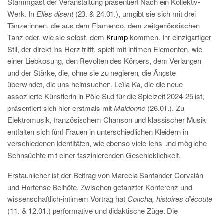
Stammgast der Veranstaltung präsentiert Nach ein Kollektiv-
Werk. In
Elles disent
(23. & 24.01.), umgibt sie sich mit drei
Tänzerinnen, die aus dem Flamenco, dem zeitgenössischen
Tanz oder, wie sie selbst, dem
Krump
kommen. Ihr einzigartiger
Stil, der direkt ins Herz trifft, spielt mit intimen Elementen, wie
einer Liebkosung, den Revolten des Körpers, dem Verlangen
und der Stärke, die, ohne sie zu negieren, die Ängste
überwindet, die uns heimsuchen. Leïla Ka, die die neue
assoziierte Künstlerin in Pôle Sud für die Spielzeit 2024-25 ist,
präsentiert sich hier erstmals mit
Maldonne
(26.01.). Zu
Elektromusik, französischem Chanson und klassischer Musik
entfalten sich fünf Frauen in unterschiedlichen Kleidern in
verschiedenen Identitäten, wie ebenso viele Ichs und mögliche
Sehnsüchte mit einer faszinierenden Geschicklichkeit.
Erstaunlicher ist der Beitrag von Marcela Santander Corvalán
und Hortense Belhôte. Zwischen getanzter Konferenz und
wissenschaftlich-intimem Vortrag hat
Concha, histoires d’écoute
(11. & 12.01.) performative und didaktische Züge. Die