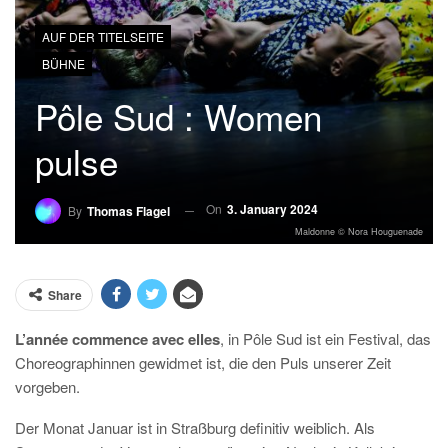
AUF DER TITELSEITE
BÜHNE
Pôle Sud : Women
pulse
On
3. January 2024
By
Thomas Flagel
Maldonne © Nora Houguenade
Share
L’année commence avec elles
, in Pôle Sud ist ein Festival, das
Choreographinnen gewidmet ist, die den Puls unserer Zeit
vorgeben.
Der Monat Januar ist in Straßburg definitiv weiblich. Als