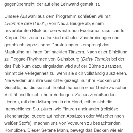
gegenübersteht, der auf eine Leinwand gemalt ist.
Unsere Auswahl aus dem Programm schließen wir mit
L’Homme rare
(19.01,) von Nadia Beugré ab, einem
unverblümten Blick auf den westlichen Exotismus rassifizierter
Körper. Die Ivorerin attackiert mühelos Zuschreibungen und
geschlechtsspezifische Darstellungen, zersprengt das
Maskuline mit ihren fünf nackten Tänzern. Nach einer Einleitung
zu Reggae-Rhythmen von Gainsbourg (
Daisy Temple
) bei der
das Publikum dazu eingeladen wird auf der Bühne zu tanzen,
nimmt die Verlegenheit zu, wenn sie sich vollständig ausziehen.
Nie werden uns ihre Gesichter gezeigt, nur ihre Rücken und
Gesäße, auf die sie sich fröhlich hauen in einer Geste zwischen
Virilität und fleischlichem Verlangen. Zu herzzerreißenden
Liedern, mit dem Mikrophon in der Hand, reihen sich die
menschlichen Skulpturen wie Figuren aneinander (religiöse,
sirenenartige, queere auf hohen Absätzen oder Wäscherinnen
weißer Stoffe), machen uns von Voyeuren zu betrachtenden
Komplizen. Dieser Seltene Mann, bewegt das Becken wie ein