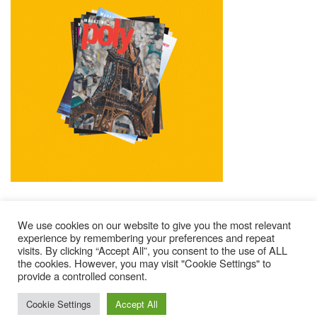
We use cookies on our website to give you the most relevant
experience by remembering your preferences and repeat
visits. By clicking “Accept All”, you consent to the use of ALL
Impressum
Kontakt
Alle Ausgaben Lesen
the cookies. However, you may visit "Cookie Settings" to
provide a controlled consent.
POLY Abonnieren
Wer Sind Wir ?
© 2025 – Magazine Poly – BKN
Cookie Settings
Accept All