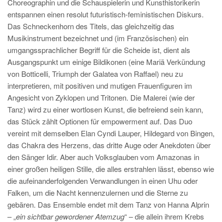
Choreographin und die Schauspielerin und Kunsthistorikerin
entspannen einen resolut futuristisch-feministischen Diskurs.
Das Schneckenhorn des Titels, das gleichzeitig das
Musikinstrument bezeichnet und (im Französischen) ein
umgangssprachlicher Begriff für die Scheide ist, dient als
Ausgangspunkt um einige Bildikonen (eine Mariä Verkündung
von Botticelli, Triumph der Galatea von Raffael) neu zu
interpretieren, mit positiven und mutigen Frauenfiguren im
Angesicht von Zyklopen und Tritonen. Die Malerei (wie der
Tanz) wird zu einer wortlosen Kunst, die befreiend sein kann,
das Stück zählt Optionen für empowerment auf. Das Duo
vereint mit demselben Elan Cyndi Lauper, Hildegard von Bingen,
das Chakra des Herzens, das dritte Auge oder Anekdoten über
den Sänger Idir. Aber auch Volksglauben vom Amazonas in
einer großen heiligen Stille, die alles erstrahlen lässt, ebenso wie
die aufeinanderfolgenden Verwandlungen in einen Uhu oder
Falken, um die Nacht kennenzulernen und die Sterne zu
gebären. Das Ensemble endet mit dem Tanz von Hanna Alprin
– „
ein sichtbar gewordener Atemzug
“ – die allein ihrem Krebs