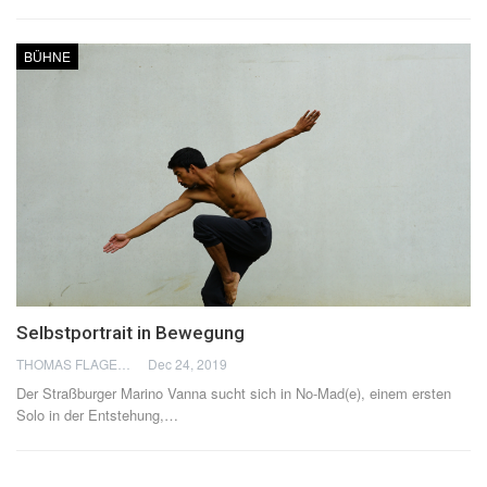
BÜHNE
Selbstportrait in Bewegung
THOMAS FLAGEL
Dec 24, 2019
Der Straßburger Marino Vanna sucht sich in No-Mad(e), einem ersten
Solo in der Entstehung,
…