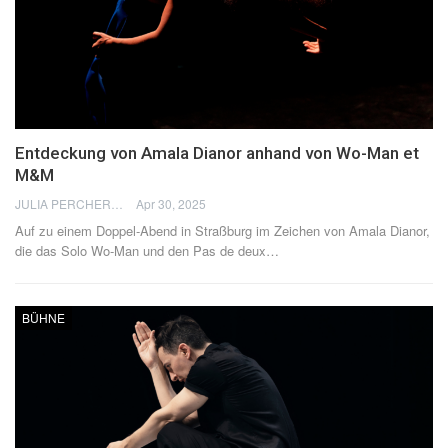
Entdeckung von Amala Dianor anhand von Wo-Man et
M&M
JULIA PERCHERON
Apr 30, 2025
Auf zu einem Doppel-Abend in Straßburg im Zeichen von Amala Dianor,
die das Solo Wo-Man und den Pas de deux
…
BÜHNE