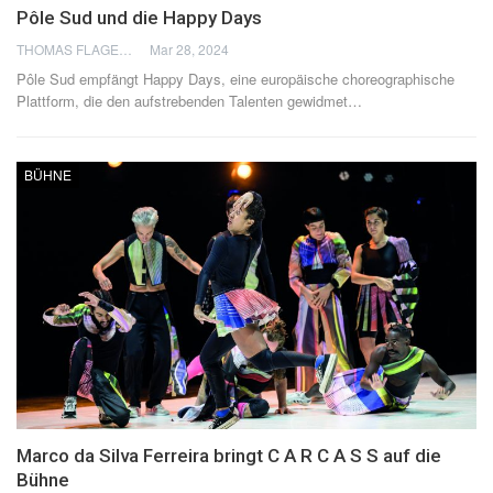
Pôle Sud und die Happy Days
THOMAS FLAGEL
Mar 28, 2024
Pôle Sud empfängt Happy Days, eine europäische choreographische
Plattform, die den aufstrebenden Talenten gewidmet
…
BÜHNE
Marco da Silva Ferreira bringt C A R C A S S auf die
Bühne