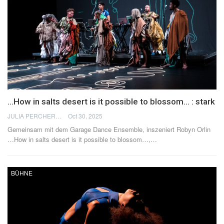
…How in salts desert is it possible to blossom… : stark
JULIA PERCHERON
Oct 30, 2025
Gemeinsam mit dem Garage Dance Ensemble, inszeniert Robyn Orlin
…How in salts desert is it possible to blossom…,
…
BÜHNE