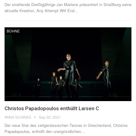
Der strahlende Dreißigjährige Jan Martens präsentiert in Straßburg seine
aktuelle Kreation, Any Attempt Will End
…
BÜHNE
Christos Papadopoulos enthüllt Larsen C
IRINA SCHRAG
Sep 30, 2021
Der neue Star des zeitgenössischen Tanzes in Griechenland, Christos
Papadopoulos, enthüllt den unergründlichen
…