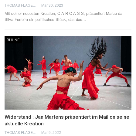
THOMAS FLAGEL
Mar 30, 2023
Mit seiner neuesten Kreation, C A R C A S S, präsentiert Marco da
Silva Ferreira ein politisches Stück, das das
…
BÜHNE
Widerstand : Jan Martens präsentiert im Maillon seine
aktuelle Kreation
THOMAS FLAGEL
Mar 9, 2022