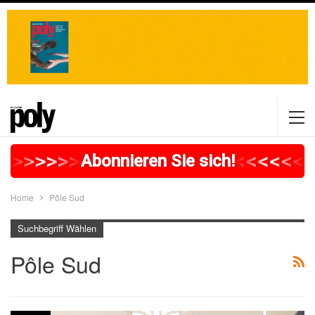
>
>
>
>
>
>
>
>
>
>
>
>
>
>
>
>
>
<
<
<
<
<
<
<
Abonnieren Sie sich!
Home
Pôle Sud
Suchbegriff Wählen
Pôle Sud