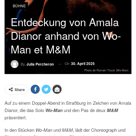
BÜHNE
Entdeckung von Amala
Dianor anhand von Wo-
Man et M&M
On
30. April 2025
By
Julia Percheron
Photo de Romain Tissot (Wo-Man)
Share
Auf zu einem Doppel-Abend in Straßburg im Zeichen von Amala
Dianor, die das Solo
Wo-Man
und den Pas de deux
M&M
präsentiert.
In den Stücken
Wo-Man
und
M&M
, lädt der Choreograph und