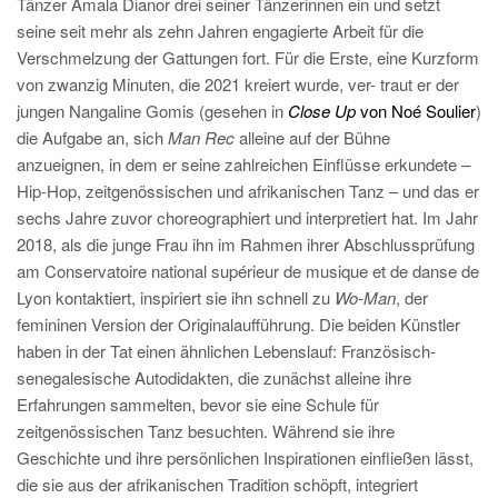
Tänzer Amala Dianor drei seiner Tänzerinnen ein und setzt
seine seit mehr als zehn Jahren engagierte Arbeit für die
Verschmelzung der Gattungen fort. Für die Erste, eine Kurzform
von zwanzig Minuten, die 2021 kreiert wurde, ver- traut er der
jungen Nangaline Gomis (gesehen in
Close Up
von Noé Soulier
)
die Aufgabe an, sich
Man Rec
alleine auf der Bühne
anzueignen, in dem er seine zahlreichen Einflüsse erkundete –
Hip-Hop, zeitgenössischen und afrikanischen Tanz – und das er
sechs Jahre zuvor choreographiert und interpretiert hat. Im Jahr
2018, als die junge Frau ihn im Rahmen ihrer Abschlussprüfung
am Conservatoire national supérieur de musique et de danse de
Lyon kontaktiert, inspiriert sie ihn schnell zu
Wo-Man
, der
femininen Version der Originalaufführung. Die beiden Künstler
haben in der Tat einen ähnlichen Lebenslauf: Französisch-
senegalesische Autodidakten, die zunächst alleine ihre
Erfahrungen sammelten, bevor sie eine Schule für
zeitgenössischen Tanz besuchten. Während sie ihre
Geschichte und ihre persönlichen Inspirationen einfließen lässt,
die sie aus der afrikanischen Tradition schöpft, integriert