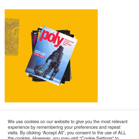
We use cookies on our website to give you the most relevant
experience by remembering your preferences and repeat
visits. By clicking “Accept All”, you consent to the use of ALL
Impressum
Kontakt
Alle Ausgaben Lesen
the cookies. However, you may visit "Cookie Settings" to