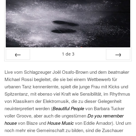
1
de
3
PRÉC
SUIV.
Live vom Schlagzeuger Joël Osafo-Brown und dem
beatmaker
Michael Rossi begleitet, die sie bei einem Wettbewerb für
urbanen Tanz kennenlernte, spielt die junge Frau mit Kicks und
Spitzentanz, mit ebenso viel Kraft wie Sensibilität, im Rhythmus
von Klassikern der Elektromusik, die zu dieser Gelegenheit
neuinterpretiert werden (
Beautiful People
von Barbara Tucker
voller Groove, aber auch die ungestümen
Do you remember
house
von Blaze und
House Music
von Eddie Amador). Und um
noch mehr eine Gemeinschaft zu bilden, sind die Zuschauer