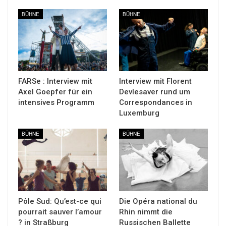
BÜHNE
BÜHNE
FARSe : Interview mit
Interview mit Florent
Axel Goepfer für ein
Devlesaver rund um
intensives Programm
Correspondances in
Luxemburg
BÜHNE
BÜHNE
Pôle Sud: Qu’est-ce qui
Die Opéra national du
pourrait sauver l’amour
Rhin nimmt die
? in Straßburg
Russischen Ballette