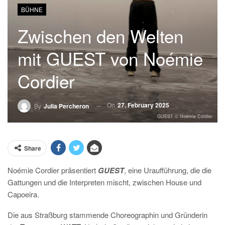
BÜHNE
Zwischen den Welten
mit GUEST von Noémie
Cordier
On
27. February 2025
By
Julia Percheron
GUEST © Noémie Cordier
Share
Noémie Cordier präsentiert
GUEST
, eine Uraufführung, die die
Gattungen und die Interpreten mischt, zwischen House und
Capoeira.
Die aus Straßburg stammende Choreographin und Gründerin