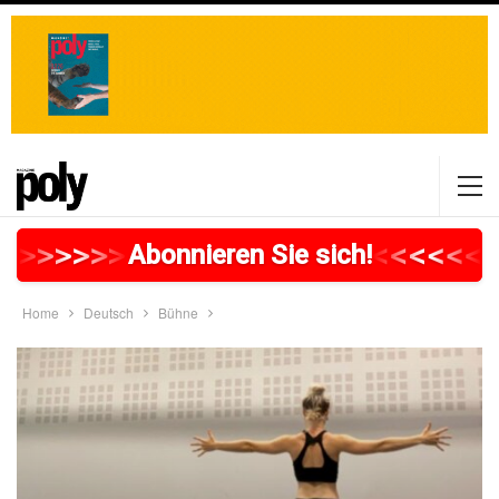
>
>
>
>
>
>
>
>
>
>
>
>
>
>
>
>
>
<
<
<
<
<
<
<
Abonnieren Sie sich!
Home
Deutsch
Bühne