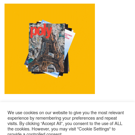
We use cookies on our website to give you the most relevant
experience by remembering your preferences and repeat
visits. By clicking “Accept All”, you consent to the use of ALL
Impressum
Kontakt
Alle Ausgaben Lesen
the cookies. However, you may visit "Cookie Settings" to
provide a controlled consent.
POLY Abonnieren
Wer Sind Wir ?