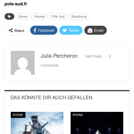
pole-sud.fr
Danse
Festival
Pôle Sud
Strasbourg
Facebook
Twitter
Email
Share
Julia Percheron
589 Posts
0
Comments
DAS KÖNNTE DIR AUCH GEFALLEN
BÜHNE
BÜHNE