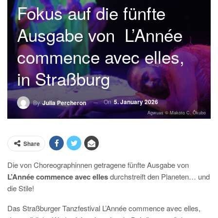
Fokus auf die fünfte
Ausgabe von L’Année
commence avec elles,
in Straßburg
On
5. January 2026
By
Julia Percheron
Agwuas © Makoto C. Ôkubo
Share
Die von Choreographinnen getragene fünfte Ausgabe von
L’Année commence avec elles
durchstreift den Planeten… und
die Stile!
Das Straßburger Tanzfestival L’Année commence avec elles,