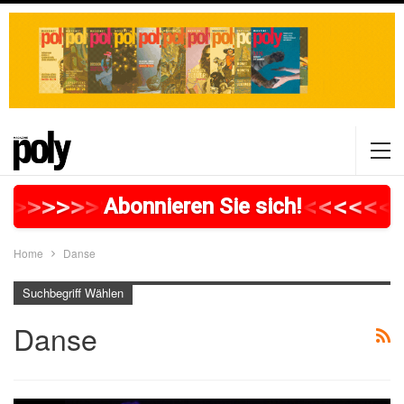
>
>
>
>
>
>
>
>
>
>
>
>
>
>
>
>
>
<
<
<
<
<
<
Abonnieren Sie sich!
Home
Danse
Suchbegriff Wählen
Danse