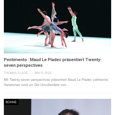
Pentimento : Maud Le Pladec präsentiert Twenty-
seven perspectives
THOMAS FLAGEL
Mar 9, 2022
Mit Twenty-seven perspectives präsentiert Maud Le Pladec zahlreiche
Variationen rund um Die Unvollendete von
…
BÜHNE