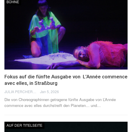
BÜHNE
Fokus auf die fünfte Ausgabe von L’Année commence
avec elles, in Straßburg
JULIA PERCHERON
Jan 5, 2026
Die von Choreographinnen getragene fünfte Ausgabe von L’Année
commence avec elles durchstreift den Planeten… und
…
AUF DER TITELSEITE