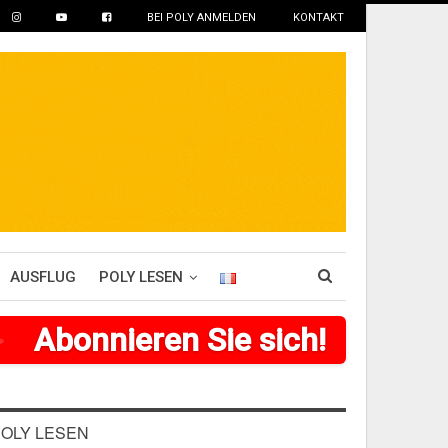
BEI POLY ANMELDEN
KONTAKT
AUSFLUG
POLY LESEN
>
>
>
Abonnieren Sie sich!
>
>
>
>
>
>
OLY LESEN