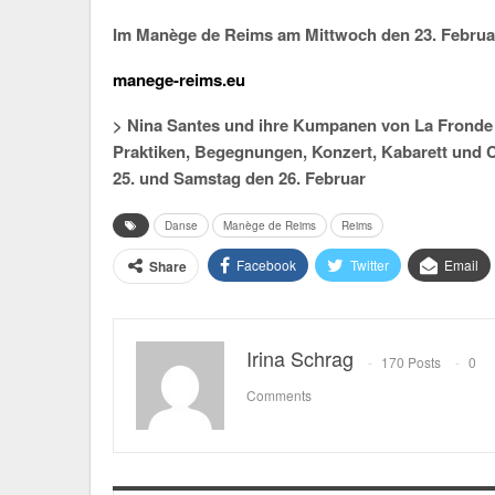
Im Manège de Reims am Mittwoch den 23. Februa
manege-reims.eu
> Nina Santes und ihre Kumpanen von La Fronde pr
Praktiken, Begegnungen, Konzert, Kabarett und C
25. und Samstag den 26. Februar
Danse
Manège de Reims
Reims
Facebook
Twitter
Email
Share
Irina Schrag
170 Posts
0
Comments