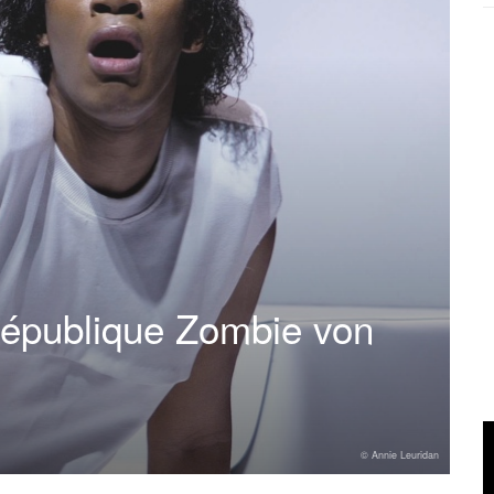
République Zombie von
© Annie Leuridan