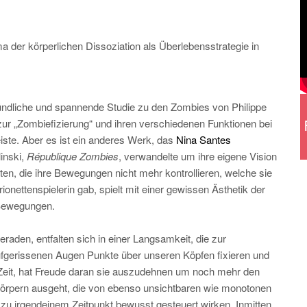
 der körperlichen Dissoziation als Überlebensstrategie in
gründliche und spannende Studie zu den Zombies von Philippe
zur „Zombiefizierung“ und ihren verschiedenen Funktionen bei
eiste. Aber es ist ein anderes Werk, das
Nina Santes
inski,
République Zombies
, verwandelte um ihre eigene Vision
ten, die ihre Bewegungen nicht mehr kontrollieren, welche sie
ionettenspielerin gab, spielt mit einer gewissen Ästhetik der
 Bewegungen.
aden, entfalten sich in einer Langsamkeit, die zur
t aufgerissenen Augen Punkte über unseren Köpfen fixieren und
Zeit, hat Freude daran sie auszudehnen um noch mehr den
Körpern ausgeht, die von ebenso unsichtbaren wie monotonen
u irgendeinem Zeitpunkt bewusst gesteuert wirken. Inmitten