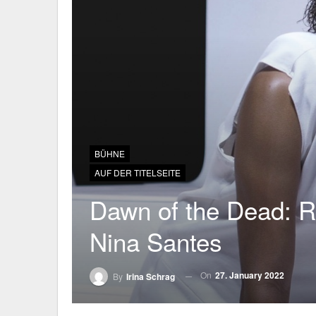
BÜHNE
AUF DER TITELSEITE
Dawn of the Dead: 
Nina Santes
On
27. January 2022
By
Irina Schrag