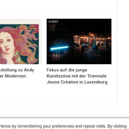
KUNST
stellung zu Andy
Fokus auf die junge
der Modernen
Kunstszene mit der Triennale
Jeune Création in Luxemburg
ience by remembering your preferences and repeat visits. By clicking
 Abonnieren
Wer Sind Wir ?