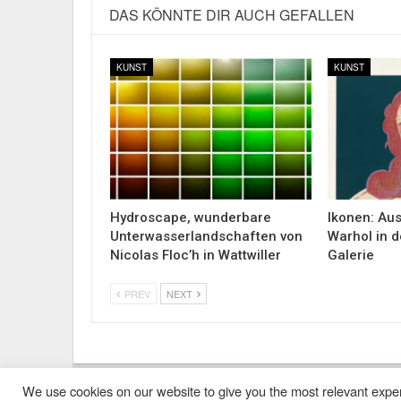
DAS KÖNNTE DIR AUCH GEFALLEN
KUNST
KUNST
Hydroscape, wunderbare
Ikonen: Aus
Unterwasserlandschaften von
Warhol in 
Nicolas Floc’h in Wattwiller
Galerie
PREV
NEXT
We use cookies on our website to give you the most relevant exper
Impressum
Kontakt
Alle Ausgaben Lesen
POLY