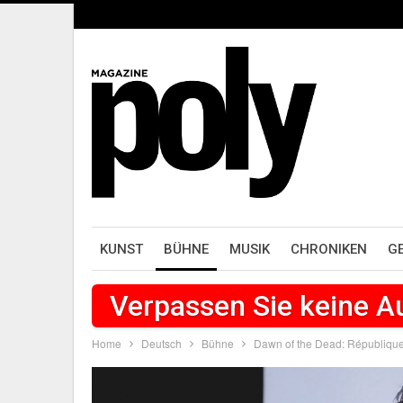
KUNST
BÜHNE
MUSIK
CHRONIKEN
G
Verpassen Sie keine 
Home
Deutsch
Bühne
Dawn of the Dead: Républiqu