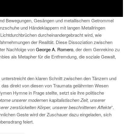
n und Bewegungen, Gesängen und metallischem Getrommel
anzschuhe und Händeklappern mit langen Metallringen
Lichtdurchbrüchen durcheinandergebracht wird, wie
hrnehmungen der Realität. Diese Dissoziation zwischen
kter Nachfolge von
George A. Romero
, der dem Genrekino zu
mbies als Metapher für die Entfremdung, die soziale Gewalt,
n, unterstreicht den klaren Schnitt zwischen den Tänzern und
t, das direkt von diesen von Traumata gelähmten Wesen
men Hymne in Frage stellte, setzt sie ihre politische
ome unserer modernen kapitalistischen Zeit, unserer
erer zerstückelten Körper,
unserer beschnittenen Affekte
“.
öhnlichen Geste wird der Zuschauer dazu eingeladen, sich
ebensdrang feiert.