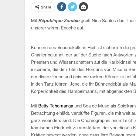
Share
Mit
République Zombie
greift Nina Santes das Thema
unserer wirren Epoche auf.
Kennern des Voodookults in Haiti ist sicherlich die 
Charlier bekannt, der auf der Suche nach Antworten 
Priestern und Wissenschaftlern auf die Karibikinsel r
inspirierte, die den Titel des Romans von Mischa Berl
der dissoziierten und geisteskranken Körper zu entfal
in den Tanz führen. Jene, die ihr Bühnendebüt als Mar
Körperlichkeit des Hampelmanns, mit abgehackten
Mit
Betty Tchomanga
und Soa de Muse als Spielkamer
Betrachtung einlädt, verblüffte Figuren, die mit wei
ganz woanders sind. Die Choreographin nimmt sich 
komischen Eindruck zu verstärken, der von diesen 
Kräften bewegt werden, ohne dass ihre Bewegungen z