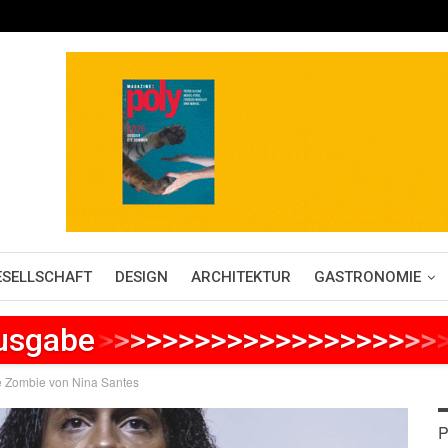
ESELLSCHAFT
DESIGN
ARCHITEKTUR
GASTRONOMIE
Ausgabe
>
>
>
>
>
>
>
>
>
>
>
>
>
>
>
>
>
>
>
>
>
e Zombie von Nina Santes
P