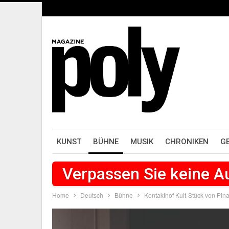
KUNST
BÜHNE
MUSIK
CHRONIKEN
G
Verpassen Sie keine 
Home
Deutsch
Bühne
Kontakthof Kult-Stück von Pin