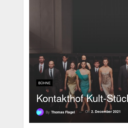
BÜHNE
Kontakthof Kult-Stü
On
2. December 2021
By
Thomas Flagel