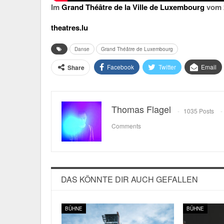
Im
Grand Théâtre de la Ville de Luxembourg
vom 2
theatres.lu
Danse
Grand Théâtre de Luxembourg
Facebook
Twitter
Email
Share
Thomas Flagel
1035 Posts
Comments
DAS KÖNNTE DIR AUCH GEFALLEN
BÜHNE
BÜHNE