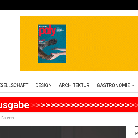
ESELLSCHAFT
DESIGN
ARCHITEKTUR
GASTRONOMIE
Ausgabe
>
>
>
>
>
>
>
>
>
>
>
>
>
>
>
>
>
>
>
>
>
a Bausch
P