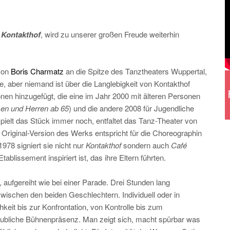
,
Kontakthof
, wird zu unserer großen Freude weiterhin
 von
Boris Charmatz
an die Spitze des Tanztheaters Wuppertal,
, aber niemand ist über die Langlebigkeit von Kontakthof
ionen hinzugefügt, die eine im Jahr 2000 mit älteren Personen
men und Herren ab 65
) und die andere 2008 für Jugendliche
pielt das Stück immer noch, entfaltet das Tanz-Theater von
 Original-Version des Werks entspricht für die Choreographin
978 signiert sie nicht nur
Kontakthof
sondern auch
Café
lissement inspiriert ist, das ihre Eltern führten.
 aufgereiht wie bei einer Parade. Drei Stunden lang
wischen den beiden Geschlechtern. Individuell oder in
eit bis zur Konfrontation, von Kontrolle bis zum
glaubliche Bühnenpräsenz. Man zeigt sich, macht spürbar was