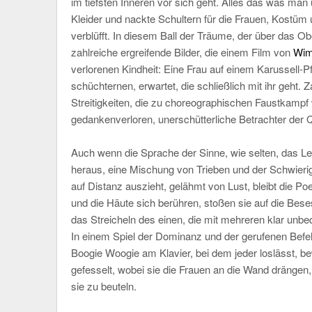
im tiefsten Inneren vor sich geht. Alles das was man 
Kleider und nackte Schultern für die Frauen, Kostüm 
verblüfft. In diesem Ball der Träume, der über das O
zahlreiche ergreifende Bilder, die einem Film von
Wim
verlorenen Kindheit: Eine Frau auf einem Karussell-Pf
schüchternen, erwartet, die schließlich mit ihr geht.
Streitigkeiten, die zu choreographischen Faustkamp
gedankenverloren, unerschütterliche Betrachter der
Auch wenn die Sprache der Sinne, wie selten, das L
heraus, eine Mischung von Trieben und der Schwierig
auf Distanz auszieht, gelähmt von Lust, bleibt die 
und die Häute sich berühren, stoßen sie auf die Bes
das Streicheln des einen, die mit mehreren klar unb
In einem Spiel der Dominanz und der gerufenen Befeh
Boogie Woogie am Klavier, bei dem jeder loslässt, b
gefesselt, wobei sie die Frauen an die Wand drängen
sie zu beuteln.