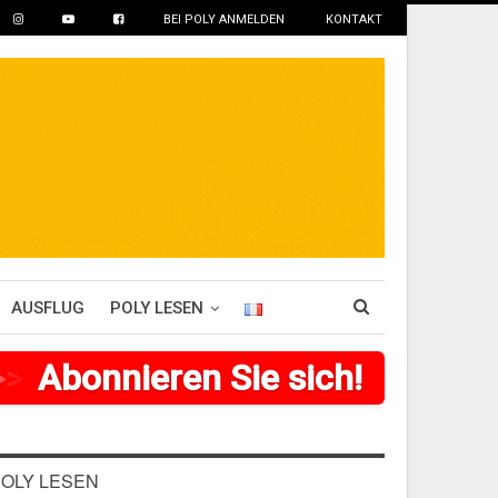
BEI POLY ANMELDEN
KONTAKT
AUSFLUG
POLY LESEN
>
>
>
Abonnieren Sie sich!
>
>
>
>
>
>
OLY LESEN