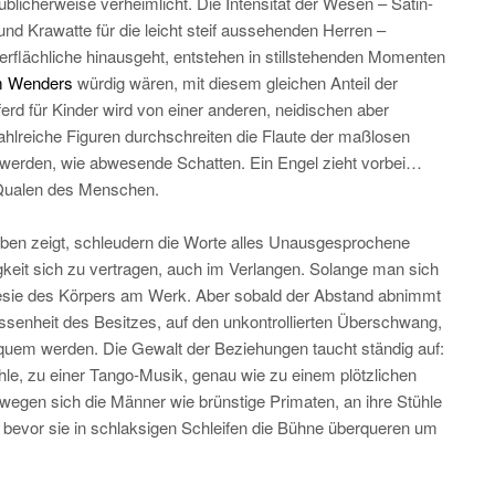
üblicherweise verheimlicht. Die Intensität der Wesen – Satin-
und Krawatte für die leicht steif aussehenden Herren –
berflächliche hinausgeht, entstehen in stillstehenden Momenten
 Wenders
würdig wären, mit diesem gleichen Anteil der
erd für Kinder wird von einer anderen, neidischen aber
 Zahlreiche Figuren durchschreiten die Flaute der maßlosen
f werden, wie abwesende Schatten. Ein Engel zieht vorbei…
 Qualen des Menschen.
eben zeigt, schleudern die Worte alles Unausgesprochene
keit sich zu vertragen, auch im Verlangen. Solange man sich
Poesie des Körpers am Werk. Aber sobald der Abstand abnimmt
essenheit des Besitzes, auf den unkontrollierten Überschwang,
equem werden. Die Gewalt der Beziehungen taucht ständig auf:
le, zu einer Tango-Musik, genau wie zu einem plötzlichen
ewegen sich die Männer wie brünstige Primaten, an ihre Stühle
, bevor sie in schlaksigen Schleifen die Bühne überqueren um