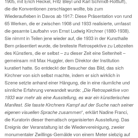
1905, mit Erich Heckel, Fritz Bleyl und Karl Schmidt-Rottluff),
die die Konventionen zerschlagen wollte, bis zum
Wiederaufleben in Davos ab 1917: Diese Präsentation von rund
65 Werken, die er zwischen 1908 und 1933 realisierte, umfasst
die gesamte Laufbahn von Ernst Ludwig Kirchner (1880-1938).
Sie nimmt in Teilen jene wieder auf, die 1933 in der Kunsthalle
Bern präsentiert wurde, die breiteste Retrospektive zu Lebzeiten
des Künstlers, die er selbst – zu dieser Zeit eine Seltenheit –
gemeinsam mit Max Huggler, dem Direktor der Institution
kuratiert hatte. So entdeckt der Besucher das Bild, das sich
Kirchner von sich selbst machte, indem er sich wirklich in
Szene setzte anhand einer Hängung, die in eine räumliche und
sinnliche Erfahrung verwandelt wurde: „
Die Retrospektive von
1933 war mehr als eine Ausstellung, es war ein k
ü
nstlerisches
Manifest. Sie fasste Kirchners Kampf auf der Suche nach seiner
eigenen visuellen Sprache zusammen
“, erklärt Nadine Franci,
die Kuratorin dieser thematisch organisierten Ausstellung. Das
Ereignis der Veranstaltung ist die Wiedervereinigung, zweier
monumentaler Zwillings-Gemälde von einem Meter siebzig auf