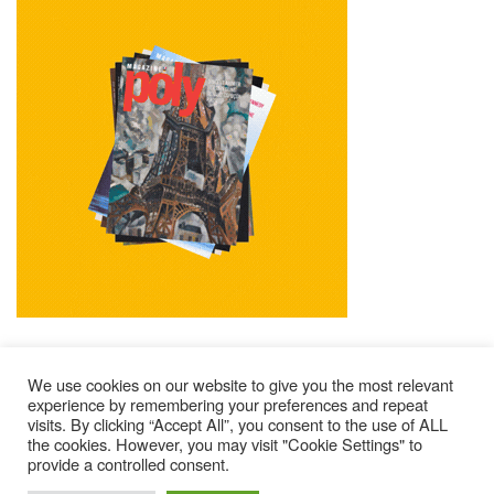
We use cookies on our website to give you the most relevant
experience by remembering your preferences and repeat
visits. By clicking “Accept All”, you consent to the use of ALL
Impressum
Kontakt
Alle Ausgaben Lesen
the cookies. However, you may visit "Cookie Settings" to
provide a controlled consent.
POLY Abonnieren
Wer Sind Wir ?