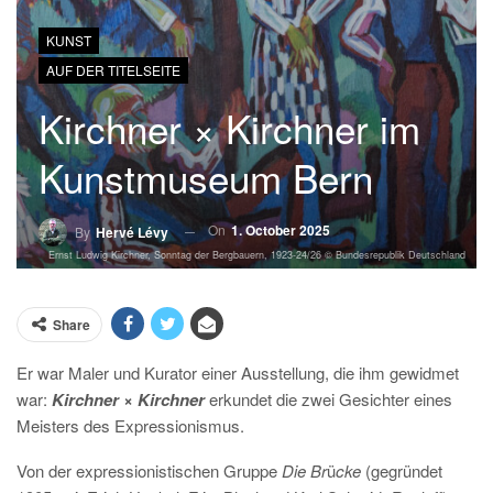
KUNST
AUF DER TITELSEITE
Kirchner × Kirchner im
Kunstmuseum Bern
On
1. October 2025
By
Hervé Lévy
Ernst Ludwig Kirchner, Sonntag der Bergbauern, 1923-24/26 © Bundesrepublik Deutschland
Share
Er war Maler und Kurator einer Ausstellung, die ihm gewidmet
war:
Kirchner × Kirchner
erkundet die zwei Gesichter eines
Meisters des Expressionismus.
Von der expressionistischen Gruppe
Die Br
ü
cke
(gegründet