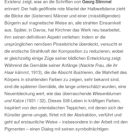
Existenz zeigt, was an die Schriften von
Georg Stimmel
erinnert: Der halb geöffnete rote Mantel der Halbweltdame zieht
die Blicke der (lüsternen) Männer und einer (missbilligenden)
Bürgerin auf magnetische Weise an, alle strahlen Einsamkeit
aus. Später, in Davos, hat Kirchner das Werk neu bearbeitet,
ihm seinen definitiven Aspekt verliehen: Indem er die
ursprünglichen nervösen Pinselstriche überdeckt, versucht er
die erotische Strahlkraft der Komposition zu reduzieren, wobei
er gleichzeitig einige Züge seiner bildlichen Entwicklung zeigt.
Während die Gemälde seiner Anfänge (
Nackte Frau, die ihr
Haar kämmt
, 1913), die die Absicht illustrieren, die Wahrheit des
Körpers in strahlenden Farben zu zeigen, sehr bekannt sind,
sind die späteren Gemälde, die lange unterschätzt wurden, eine
Neuentdeckung wert, wie das überraschende
Wiesenblumen
und Katze
(1931 / 32). Dieses Still-Leben in kräftigen Farben,
inspiriert von den orientalischen Teppichen, mit denen sich der
Künstler gerne umgab, flirtet mit der Abstraktion, verführt und
geht auf erstaunliche Weise – insbesondere in der Arbeit mit den
Pigmenten – einen Dialog mit seinen symbolträchtigen